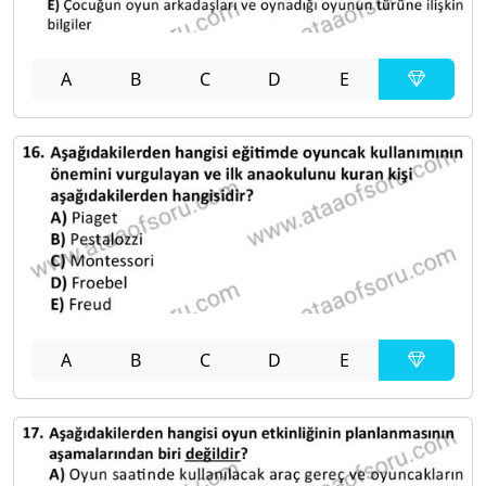
A
B
C
D
E
A
B
C
D
E