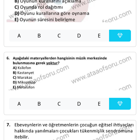
A
B
C
D
E
A
B
C
D
E