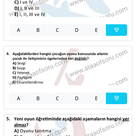
A
B
C
D
E
A
B
C
D
E