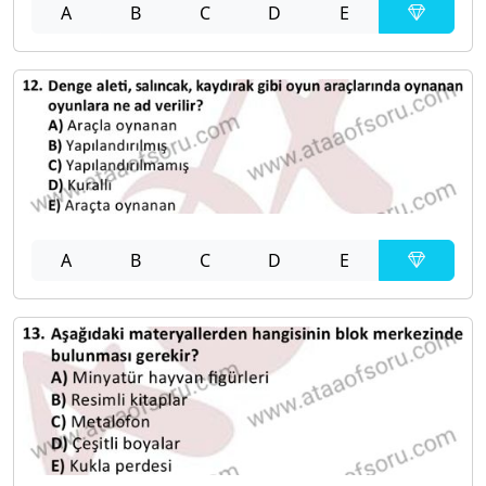
A
B
C
D
E
A
B
C
D
E