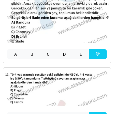
A
B
C
D
E