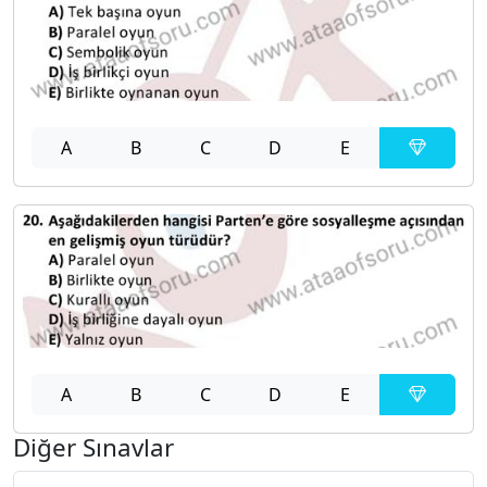
A
B
C
D
E
A
B
C
D
E
Diğer Sınavlar