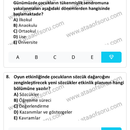
A
B
C
D
E