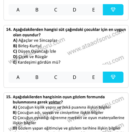
A
B
C
D
E
A
B
C
D
E