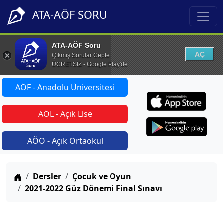
ATA-AÖF SORU
ATA-AÖF Soru
AÇ
Çıkmış Sorular Cepte
ÜCRETSİZ - Google Play'de
AÖF - Anadolu Üniversitesi
AÖL - Açık Lise
AÖO - Açık Ortaokul
Anasayfa
Dersler
Çocuk ve Oyun
2021-2022 Güz Dönemi Final Sınavı