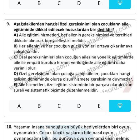
A
B
C
D
E
A
B
C
D
E