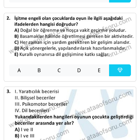
A
B
C
D
E