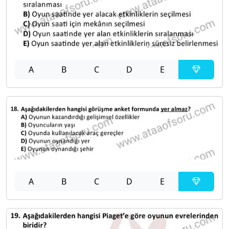
A
B
C
D
E
A
B
C
D
E