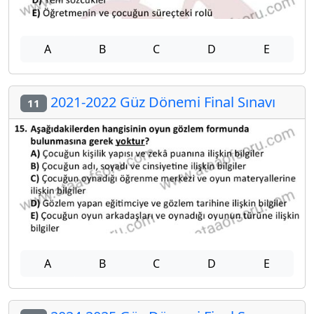
A
B
C
D
E
2021-2022 Güz Dönemi Final Sınavı
11
A
B
C
D
E