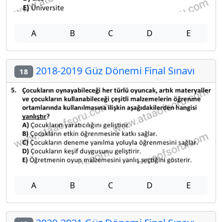
A
B
C
D
E
2018-2019 Güz Dönemi Final Sınavı
18
A
B
C
D
E