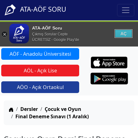
ATA-AÖF SORU
ATA-AÖF Soru
AÇ
Çıkmış Sorular Cepte
ÜCRETSİZ - Google Play'de
AÖF - Anadolu Üniversitesi
AÖL - Açık Lise
AÖO - Açık Ortaokul
Anasayfa
Dersler
Çocuk ve Oyun
Final Deneme Sınavı (1 Aralık)