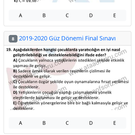
A
B
C
D
E
2019-2020 Güz Dönemi Final Sınavı
8
A
B
C
D
E