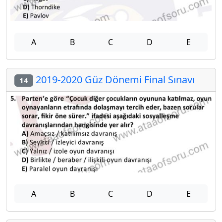
A
B
C
D
E
2019-2020 Güz Dönemi Final Sınavı
14
A
B
C
D
E