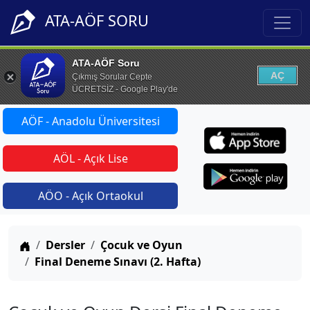
ATA-AÖF SORU
ATA-AÖF Soru
AÇ
Çıkmış Sorular Cepte
ÜCRETSİZ - Google Play'de
AÖF - Anadolu Üniversitesi
AÖL - Açık Lise
AÖO - Açık Ortaokul
Anasayfa
Dersler
Çocuk ve Oyun
Final Deneme Sınavı (2. Hafta)