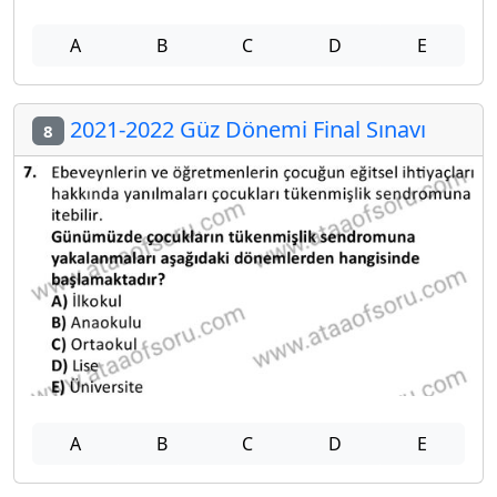
A
B
C
D
E
2021-2022 Güz Dönemi Final Sınavı
8
A
B
C
D
E