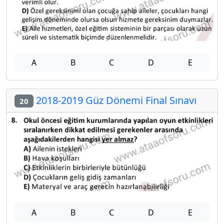
A
B
C
D
E
2018-2019 Güz Dönemi Final Sınavı
20
A
B
C
D
E