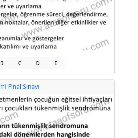
B
C
D
E
 Final Sınavı