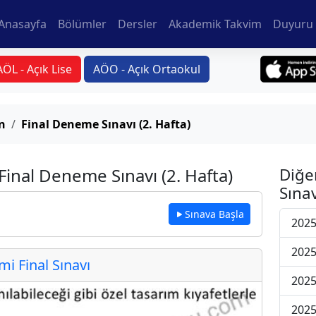
Anasayfa
Bölümler
Dersler
Akademik Takvim
Duyuru 
AÖL - Açık Lise
AÖO - Açık Ortaokul
n
Final Deneme Sınavı (2. Hafta)
inal Deneme Sınavı (2. Hafta)
Diğe
Sınav
Sınava Başla
2025
2025
 Final Sınavı
2025
2025