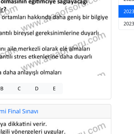
2023
2023
B
C
D
E
 Final Sınavı