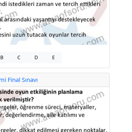
B
C
D
E
 Final Sınavı