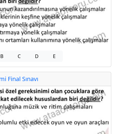
B
C
D
E
 Final Sınavı