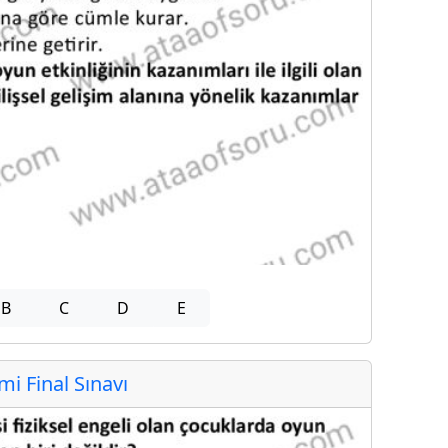
B
C
D
E
 Final Sınavı