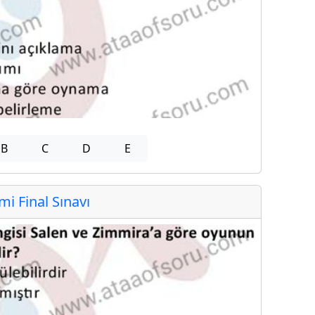
B
C
D
E
 Final Sınavı