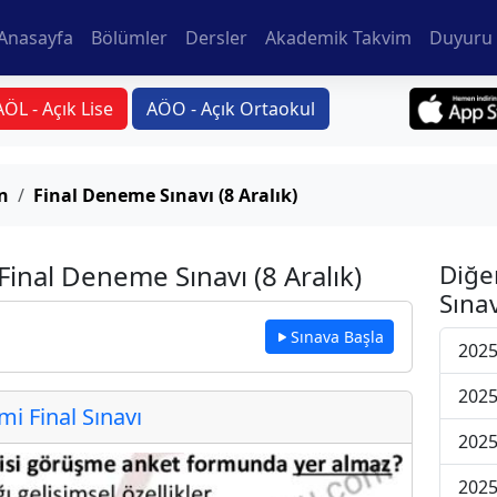
Anasayfa
Bölümler
Dersler
Akademik Takvim
Duyuru 
AÖL - Açık Lise
AÖO - Açık Ortaokul
n
Final Deneme Sınavı (8 Aralık)
inal Deneme Sınavı (8 Aralık)
Diğe
Sınav
Sınava Başla
2025
2025
 Final Sınavı
2025
2025