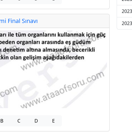
2023
 Final Sınavı
2023
B
C
D
E