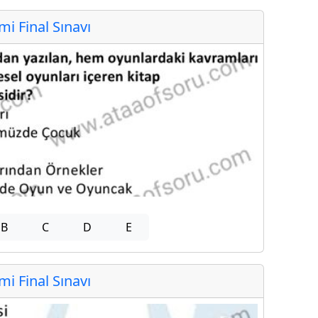
 Final Sınavı
B
C
D
E
 Final Sınavı