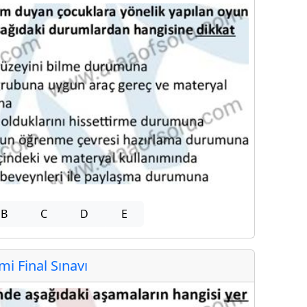
B
C
D
E
 Final Sınavı