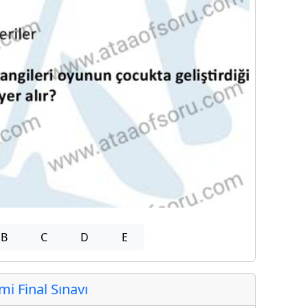
B
C
D
E
 Final Sınavı