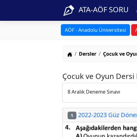
ATA-AÖF SORU
AÖF - Anadolu Üniversitesi
Anasayfa
Dersler
Çocuk ve Oyu
Çocuk ve Oyun Dersi F
8 Aralık Deneme Sınavı
2022-2023 Güz Dönemi
1