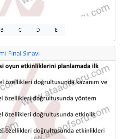
B
C
D
E
 Final Sınavı