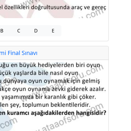
B
C
D
E
 Final Sınavı