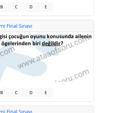
B
C
D
E
 Final Sınavı
B
C
D
E
 Final Sınavı