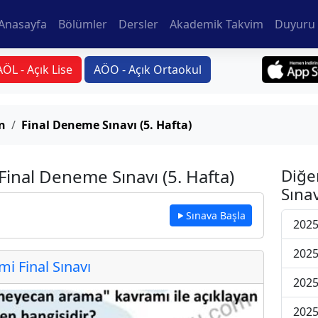
Anasayfa
Bölümler
Dersler
Akademik Takvim
Duyuru 
AÖL - Açık Lise
AÖO - Açık Ortaokul
n
Final Deneme Sınavı (5. Hafta)
inal Deneme Sınavı (5. Hafta)
Diğe
Sınav
Sınava Başla
2025
2025
 Final Sınavı
2025
2025