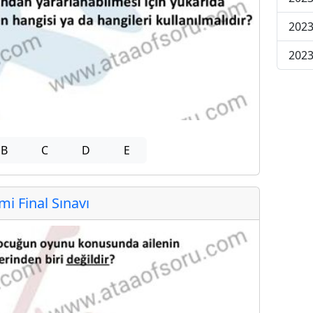
2023
2023
B
C
D
E
 Final Sınavı