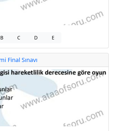
B
C
D
E
 Final Sınavı