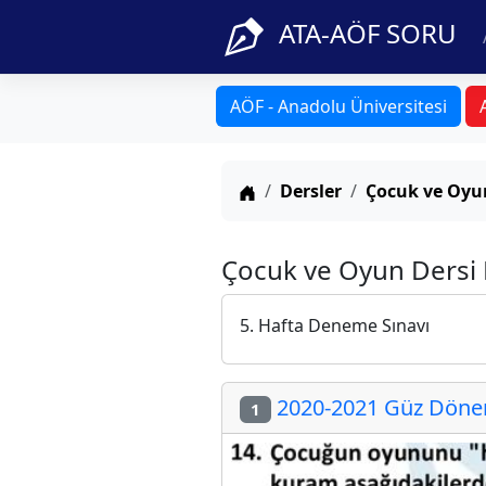
ATA-AÖF SORU
AÖF - Anadolu Üniversitesi
Anasayfa
Dersler
Çocuk ve Oyu
Çocuk ve Oyun Dersi F
5. Hafta Deneme Sınavı
2020-2021 Güz Dönemi
1