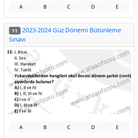
A
B
C
D
E
2023-2024 Güz Dönemi Bütünleme
11
Sınavı
A
B
C
D
E