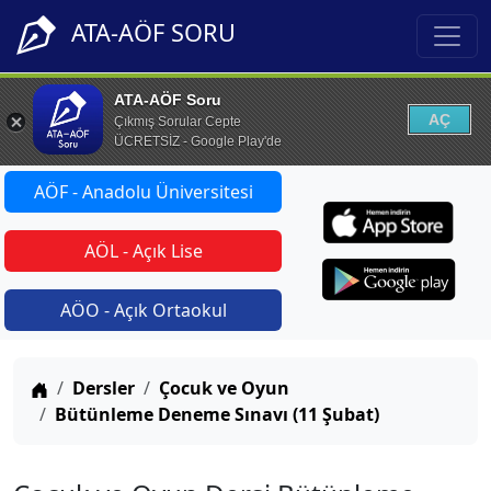
ATA-AÖF SORU
ATA-AÖF Soru
AÇ
Çıkmış Sorular Cepte
ÜCRETSİZ - Google Play'de
AÖF - Anadolu Üniversitesi
AÖL - Açık Lise
AÖO - Açık Ortaokul
Anasayfa
Dersler
Çocuk ve Oyun
Bütünleme Deneme Sınavı (11 Şubat)