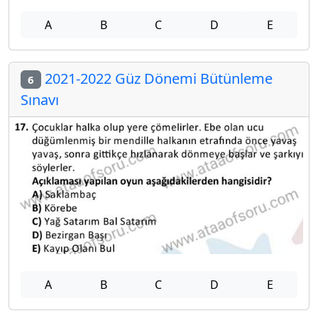
A
B
C
D
E
2021-2022 Güz Dönemi Bütünleme
6
Sınavı
A
B
C
D
E