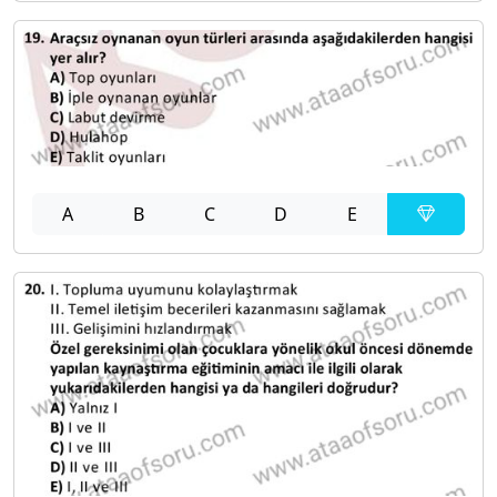
A
B
C
D
E