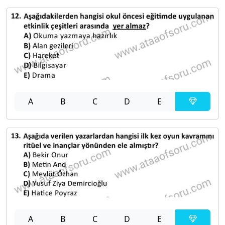
A
B
C
D
E
A
B
C
D
E