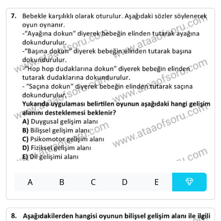
A
B
C
D
E