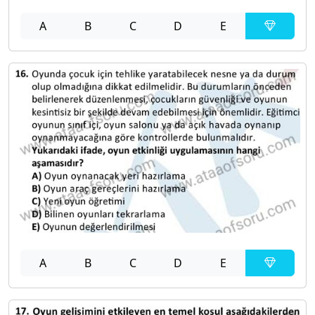
A
B
C
D
E
A
B
C
D
E