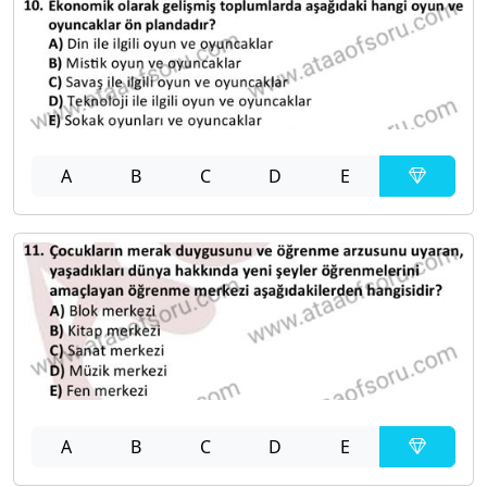
A
B
C
D
E
A
B
C
D
E