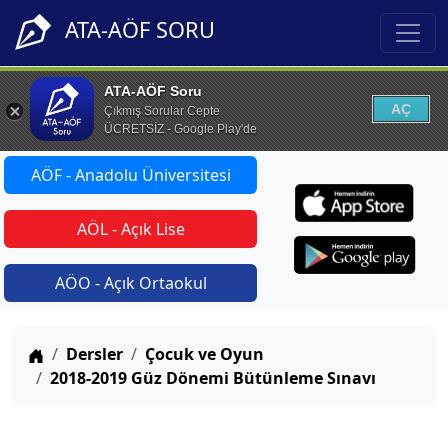
ATA-AÖF SORU
ATA-AÖF Soru
AÇ
Çıkmış Sorular Cepte
ÜCRETSİZ - Google Play'de
AÖF - Anadolu Üniversitesi
AÖL - Açık Lise
AÖO - Açık Ortaokul
Anasayfa
Dersler
Çocuk ve Oyun
2018-2019 Güz Dönemi Bütünleme Sınavı