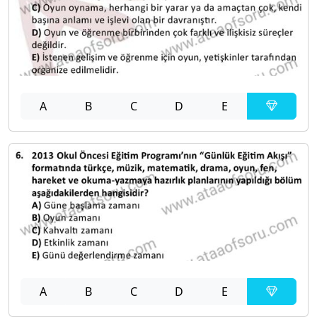
A
B
C
D
E
A
B
C
D
E