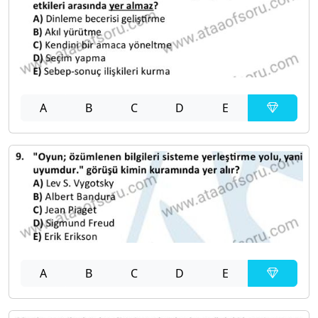
A
B
C
D
E
A
B
C
D
E