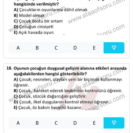
A
B
C
D
E
A
B
C
D
E