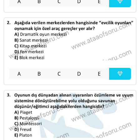
A
B
C
D
E
A
B
C
D
E