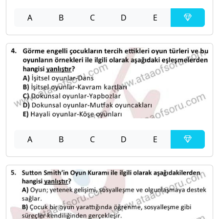
A
B
C
D
E
A
B
C
D
E