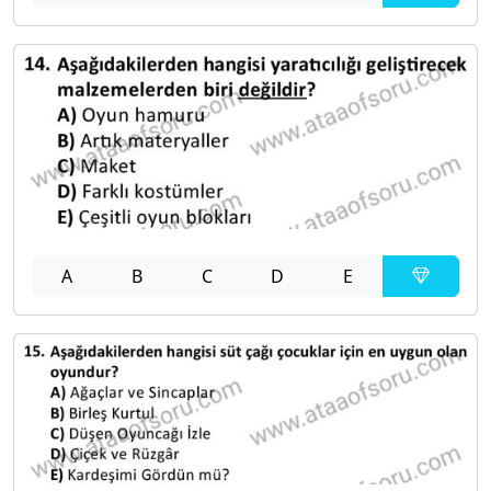
A
B
C
D
E