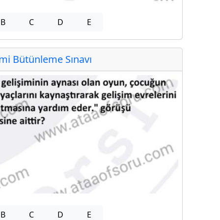
B
C
D
E
i Bütünleme Sınavı
B
C
D
E