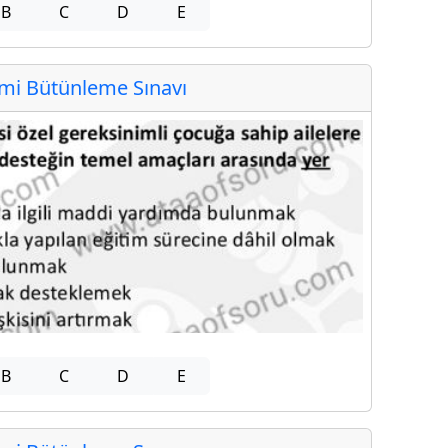
B
C
D
E
i Bütünleme Sınavı
B
C
D
E