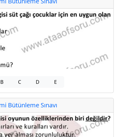
i Bütünleme Sınavı
B
C
D
E
i Bütünleme Sınavı