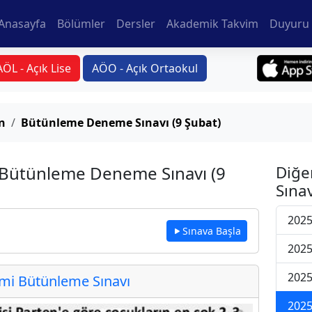
Anasayfa
Bölümler
Dersler
Akademik Takvim
Duyuru 
AÖL - Açık Lise
AÖO - Açık Ortaokul
n
Bütünleme Deneme Sınavı (9 Şubat)
 Bütünleme Deneme Sınavı (9
Diğe
Sınav
2025
Sınava Başla
2025
2025
i Bütünleme Sınavı
2025