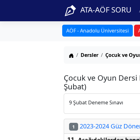
ATA-AÖF SORU
AÖF - Anadolu Üniversitesi
Anasayfa
Dersler
Çocuk ve Oyu
Çocuk ve Oyun Dersi
Şubat)
9 Şubat Deneme Sınavı
2023-2024 Güz Dönem
1