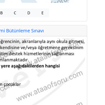
B
C
D
E
i Bütünleme Sınavı