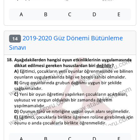
A
B
C
D
E
2019-2020 Güz Dönemi Bütünleme
14
Sınavı
A
B
C
D
E