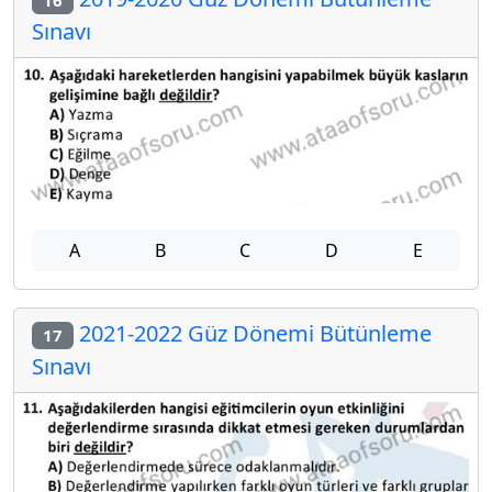
Sınavı
A
B
C
D
E
2021-2022 Güz Dönemi Bütünleme
17
Sınavı