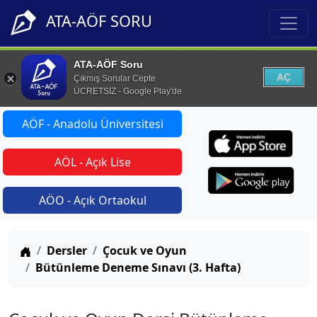
ATA-AÖF SORU
ATA-AÖF Soru
AÇ
Çıkmış Sorular Cepte
ÜCRETSİZ - Google Play'de
AÖF - Anadolu Üniversitesi
AÖL - Açık Lise
AÖO - Açık Ortaokul
Anasayfa
Dersler
Çocuk ve Oyun
Bütünleme Deneme Sınavı (3. Hafta)