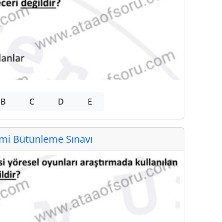
B
C
D
E
i Bütünleme Sınavı