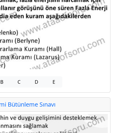
B
C
D
E
i Bütünleme Sınavı