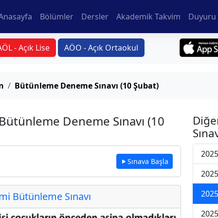
Anasayfa
Bölümler
Dersler
Akademik Takvim
Duyuru 
AÖL - Açık Lise
AÖO - Açık Ortaokul
n
Bütünleme Deneme Sınavı (10 Şubat)
 Bütünleme Deneme Sınavı (10
Diğe
Sınav
2025
Sınava Başla
2025
2025
i Bütünleme Sınavı
2025