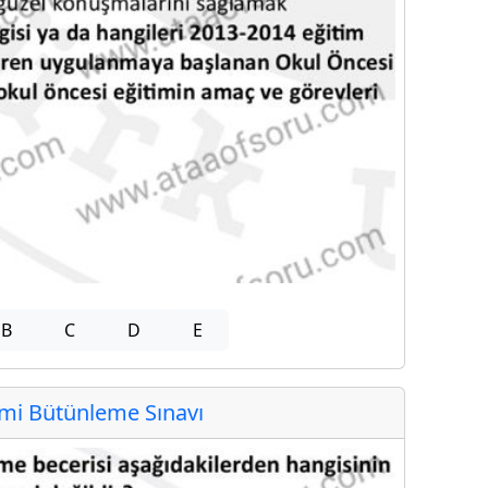
B
C
D
E
i Bütünleme Sınavı