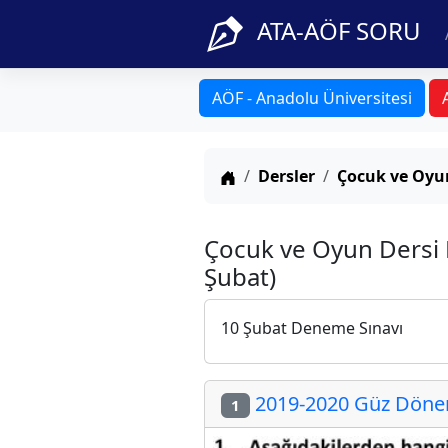
ATA-AÖF SORU
AÖF - Anadolu Üniversitesi
Anasayfa
Dersler
Çocuk ve Oyu
Çocuk ve Oyun Dersi
Şubat)
10 Şubat Deneme Sınavı
2019-2020 Güz Dönem
1