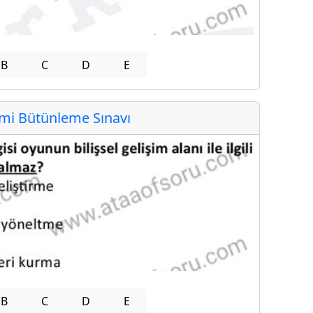
B
C
D
E
i Bütünleme Sınavı
B
C
D
E