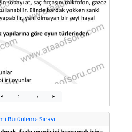
B
C
D
E
i Bütünleme Sınavı