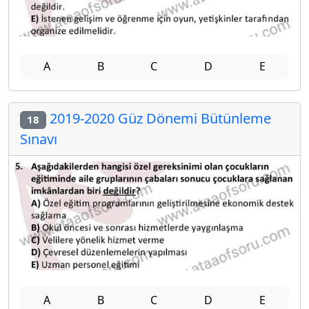
A
B
C
D
E
2019-2020 Güz Dönemi Bütünleme
18
Sınavı
A
B
C
D
E