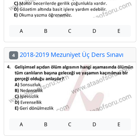
A
B
C
D
E
2018-2019 Mezuniyet Üç Ders Sınavı
4
A
B
C
D
E