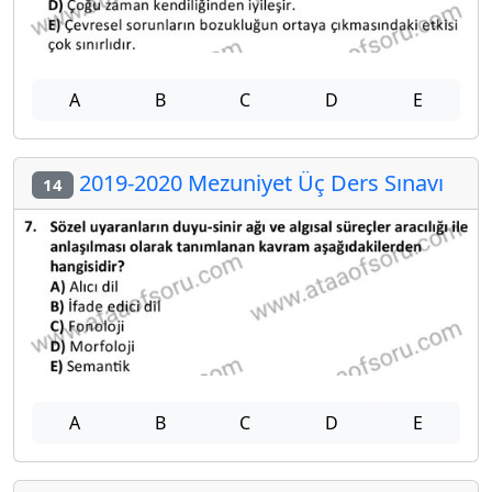
A
B
C
D
E
2019-2020 Mezuniyet Üç Ders Sınavı
14
A
B
C
D
E