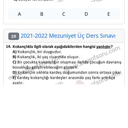
A
B
C
D
E
2021-2022 Mezuniyet Üç Ders Sınavı
20
A
B
C
D
E
Diğer Mezuniyet Üç Ders Deneme
Sınavları