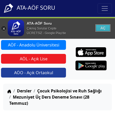
ATA-AÖF SORU
ATA-AÖF Soru
AÇ
Çıkmış Sorular Cepte
ÜCRETSİZ - Google Play'de
AÖF - Anadolu Üniversitesi
AÖL - Açık Lise
AÖO - Açık Ortaokul
Anasayfa
Dersler
Çocuk Psikolojisi ve Ruh Sağlığı
Mezuniyet Üç Ders Deneme Sınavı (28
Temmuz)