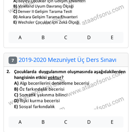
A
B
C
D
E
2019-2020 Mezuniyet Üç Ders Sınavı
7
A
B
C
D
E