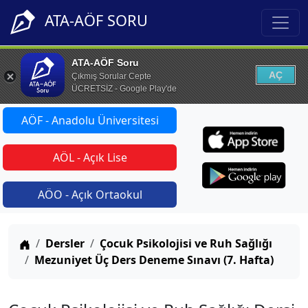
ATA-AÖF SORU
ATA-AÖF Soru
AÇ
Çıkmış Sorular Cepte
ÜCRETSİZ - Google Play'de
AÖF - Anadolu Üniversitesi
AÖL - Açık Lise
AÖO - Açık Ortaokul
Anasayfa
Dersler
Çocuk Psikolojisi ve Ruh Sağlığı
Mezuniyet Üç Ders Deneme Sınavı (7. Hafta)