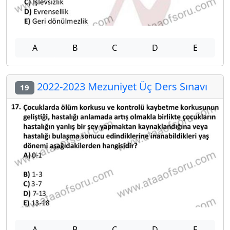
A
B
C
D
E
2022-2023 Mezuniyet Üç Ders Sınavı
19
A
B
C
D
E