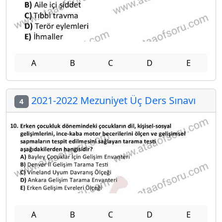
A
B
C
D
E
2021-2022 Mezuniyet Üç Ders Sınavı
4
A
B
C
D
E