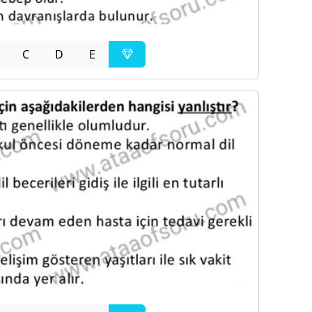
C
D
E