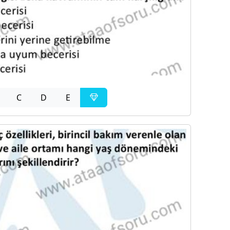
C
D
E