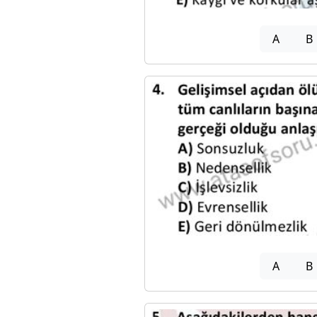
A
B
A
B