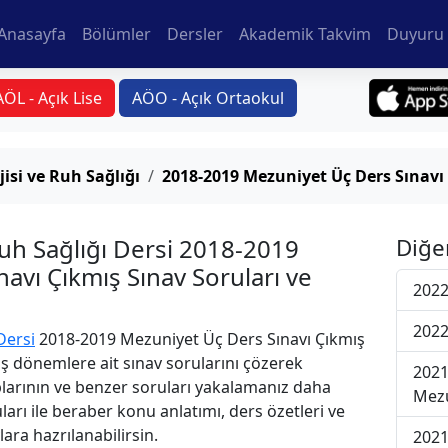
Anasayfa
Bölümler
Dersler
Akademik Takvim
Duyuru 
AÖL - Açık Lise
AÖO - Açık Ortaokul
isi ve Ruh Sağlığı
2018-2019 Mezuniyet Üç Ders Sınavı
Ruh Sağlığı Dersi 2018-2019
Diğe
avı Çıkmış Sınav Soruları ve
2022
2022
Dersi
2018-2019 Mezuniyet Üç Ders Sınavı Çıkmış
iş dönemlere ait sınav sorularını çözerek
2021
plarının ve benzer soruları yakalamanız daha
Mezu
uları ile beraber konu anlatımı, ders özetleri ve
lara hazrılanabilirsin.
2021