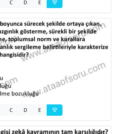
C
D
E
C
D
E