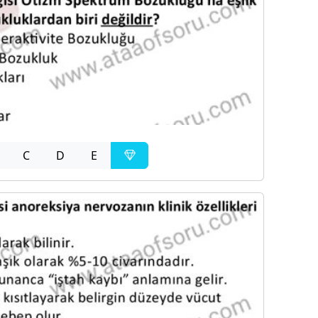
C
D
E