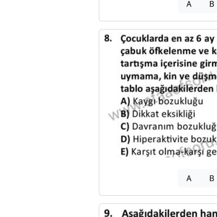
A
B
A
B