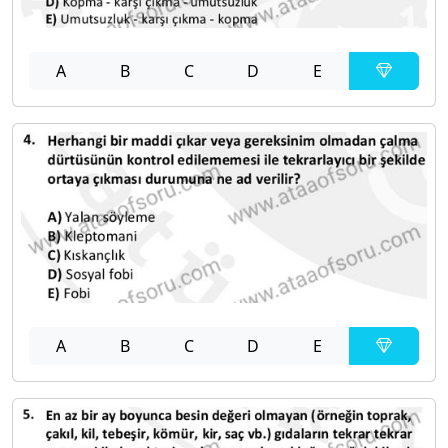
A
B
C
D
E
A
B
C
D
E