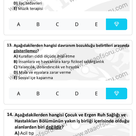
A
B
C
D
E
A
B
C
D
E