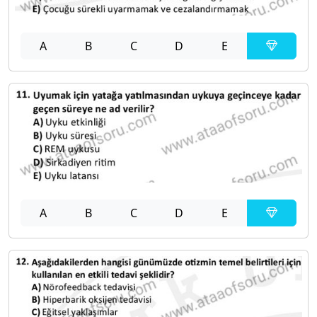
A
B
C
D
E
A
B
C
D
E