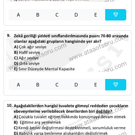
A
B
C
D
E
A
B
C
D
E