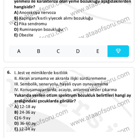
A
B
C
D
E