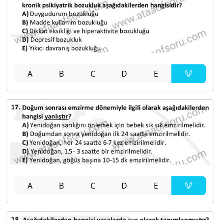
A
B
C
D
E
A
B
C
D
E