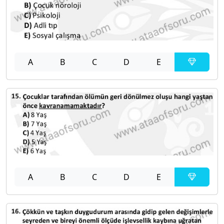
A
B
C
D
E
A
B
C
D
E