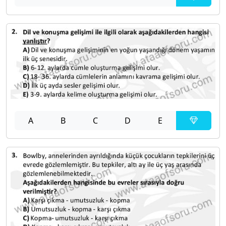
A
B
C
D
E