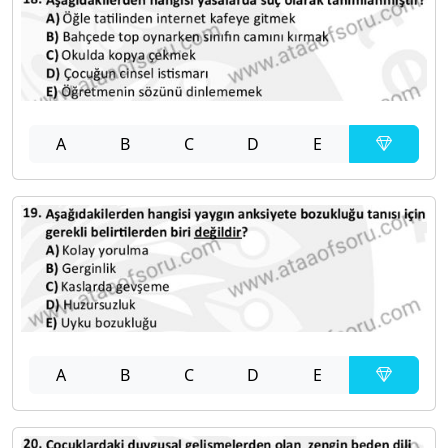
A
B
C
D
E
A
B
C
D
E