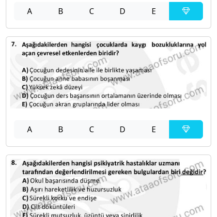
A
B
C
D
E
A
B
C
D
E