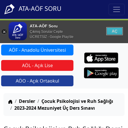
ATA-AÖF SORU
ATA-AÖF Soru
AÇ
Çıkmış Sorular Cepte
ÜCRETSİZ - Google Play'de
AÖF - Anadolu Üniversitesi
AÖL - Açık Lise
AÖO - Açık Ortaokul
Anasayfa
Dersler
Çocuk Psikolojisi ve Ruh Sağlığı
2023-2024 Mezuniyet Üç Ders Sınavı