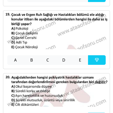
A
B
C
D
E