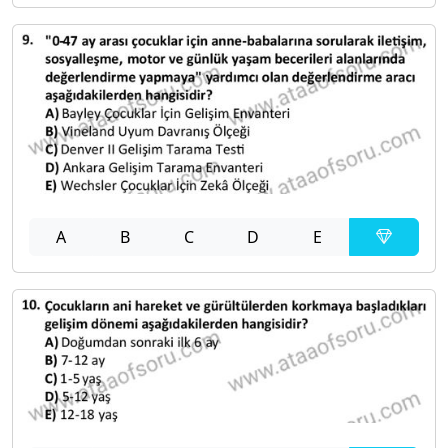
A
B
C
D
E