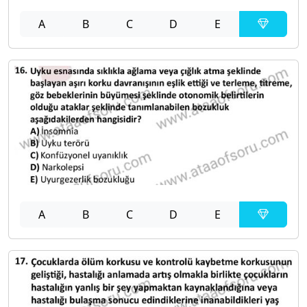
A
B
C
D
E
A
B
C
D
E