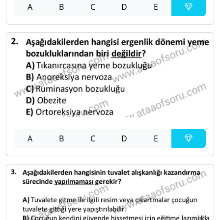
A
B
C
D
E
A
B
C
D
E