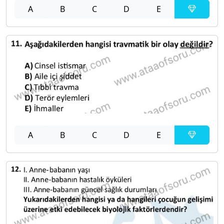
A
B
C
D
E
A
B
C
D
E