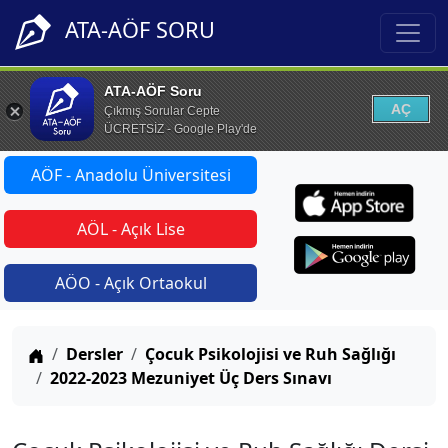
ATA-AÖF SORU
ATA-AÖF Soru
AÇ
Çıkmış Sorular Cepte
ÜCRETSİZ - Google Play'de
AÖF - Anadolu Üniversitesi
AÖL - Açık Lise
AÖO - Açık Ortaokul
Anasayfa
Dersler
Çocuk Psikolojisi ve Ruh Sağlığı
2022-2023 Mezuniyet Üç Ders Sınavı