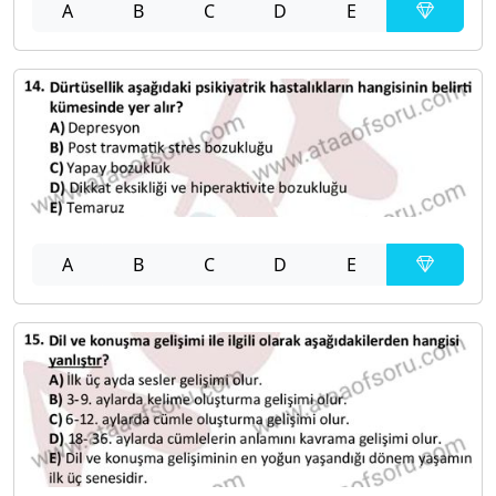
A
B
C
D
E
A
B
C
D
E