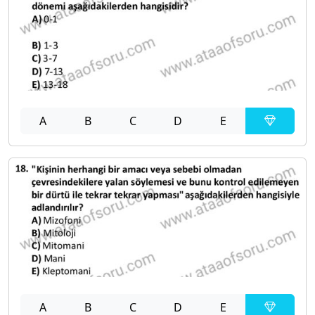
A
B
C
D
E
A
B
C
D
E