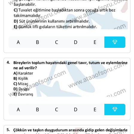
A
B
C
D
E
A
B
C
D
E