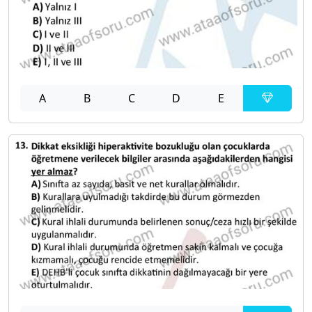
A
B
C
D
E