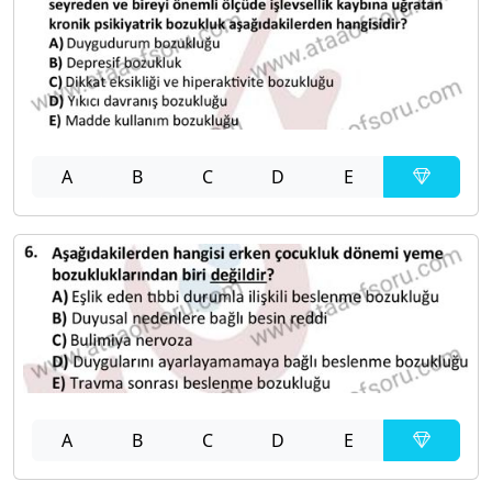
A
B
C
D
E
A
B
C
D
E