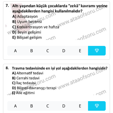
A
B
C
D
E
A
B
C
D
E