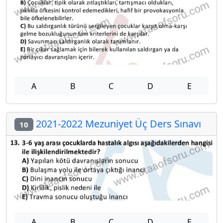
A
B
C
D
E
2021-2022 Mezuniyet Üç Ders Sınavı
10
A
B
C
D
E