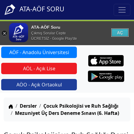
ATA-AÖF SORU
ATA-AÖF Soru
AÇ
Çıkmış Sorular Cepte
ÜCRETSİZ - Google Play'de
AÖF - Anadolu Üniversitesi
AÖL - Açık Lise
AÖO - Açık Ortaokul
Anasayfa
Dersler
Çocuk Psikolojisi ve Ruh Sağlığı
Mezuniyet Üç Ders Deneme Sınavı (6. Hafta)