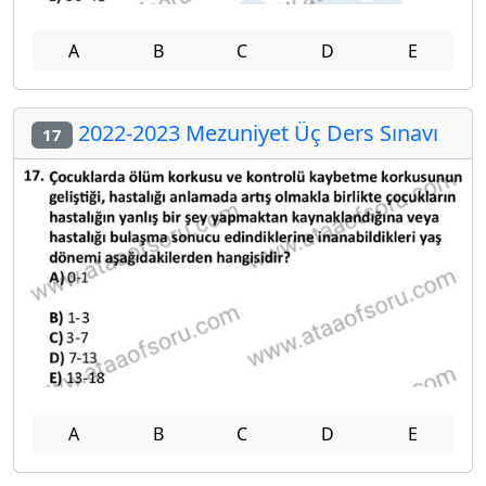
A
B
C
D
E
2022-2023 Mezuniyet Üç Ders Sınavı
17
A
B
C
D
E