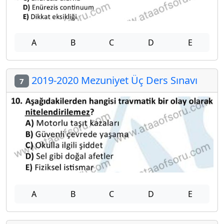
A
B
C
D
E
2019-2020 Mezuniyet Üç Ders Sınavı
7
A
B
C
D
E