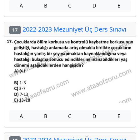
A
B
C
D
E
2022-2023 Mezuniyet Üç Ders Sınavı
17
A
B
C
D
E
2023-2024 Mezuniyet Üç Ders Sınavı