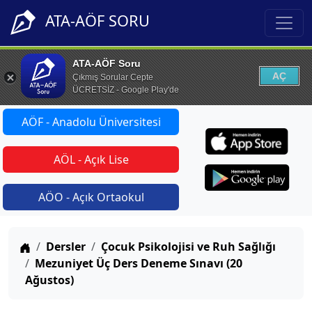
ATA-AÖF SORU
ATA-AÖF Soru
AÇ
Çıkmış Sorular Cepte
ÜCRETSİZ - Google Play'de
AÖF - Anadolu Üniversitesi
AÖL - Açık Lise
AÖO - Açık Ortaokul
Anasayfa
Dersler
Çocuk Psikolojisi ve Ruh Sağlığı
Mezuniyet Üç Ders Deneme Sınavı (20
Ağustos)