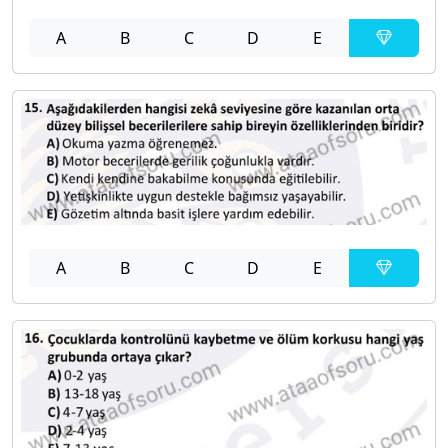
A
B
C
D
E
A
B
C
D
E