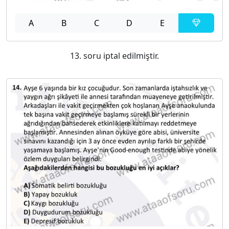
A
B
C
D
E
13. soru iptal edilmiştir.