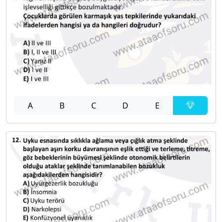
A
B
C
D
E