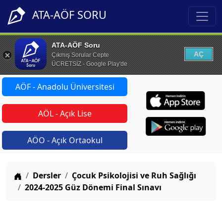
ATA-AÖF SORU
ATA-AÖF Soru
AÇ
Çıkmış Sorular Cepte
ÜCRETSİZ - Google Play'de
AÖF - Anadolu Üniversitesi
AÖL - Açık Lise
AÖO - Açık Ortaokul
Anasayfa
Dersler
Çocuk Psikolojisi ve Ruh Sağlığı
2024-2025 Güz Dönemi Final Sınavı