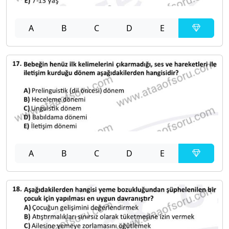
A
B
C
D
E
A
B
C
D
E