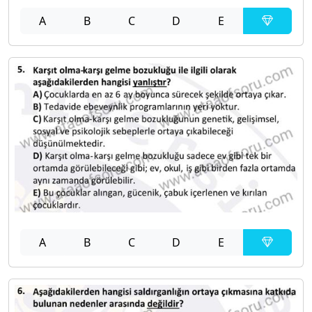
A
B
C
D
E
A
B
C
D
E