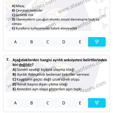
A
B
C
D
E
A
B
C
D
E