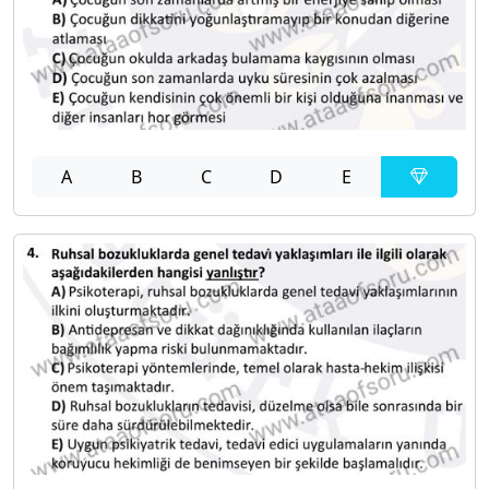
A
B
C
D
E