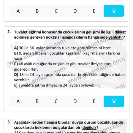
A
B
C
D
E
A
B
C
D
E