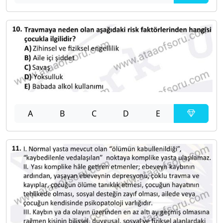
A
B
C
D
E