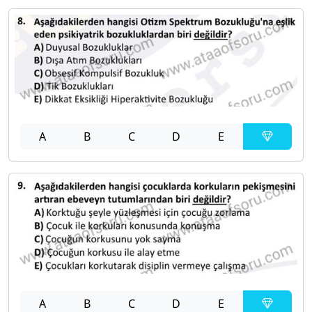
A
B
C
D
E
A
B
C
D
E