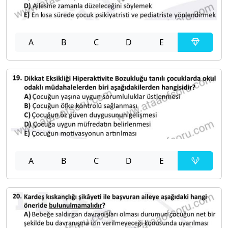
A
B
C
D
E
A
B
C
D
E