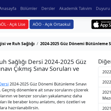
Anasayfa
Bölümler
Dersler
Akademik Takvim
Duyuru 
AÖL - Açık Lise
AÖO - Açık Ortaokul
isi ve Ruh Sağlığı
2024-2025 Güz Dönemi Bütünleme S
Ruh Sağlığı Dersi 2024-2025 Güz
Diğe
avı Çıkmış Sınav Soruları ve
2022
2022
Dersi
2024-2025 Güz Dönemi Bütünleme Sınavı
i. Geçmiş dönemlere ait sınav sorularını çözerek
2021
plarının ve benzer soruları yakalamanız daha
Mezu
uları ile beraber konu anlatımı, ders özetleri ve
lara hazrılanabilirsin.
2021