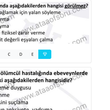
C
D
E