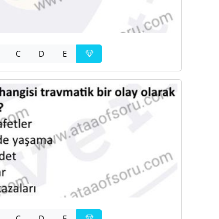
C
D
E
C
D
E