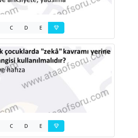
C
D
E
C
D
E