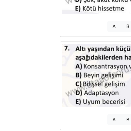
A
B
A
B