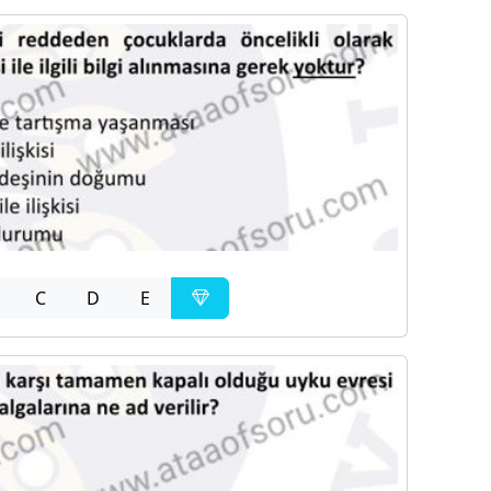
C
D
E