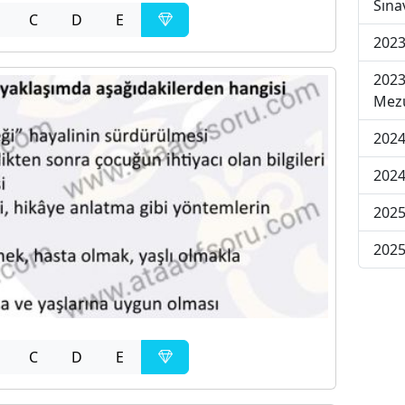
Sına
C
D
E
2023
2023
Mezu
2024
2024
2025
2025
C
D
E