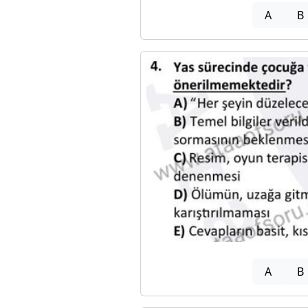
A
B
A
B