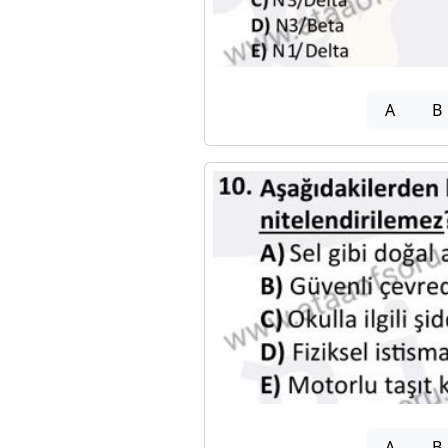
A
B
A
B