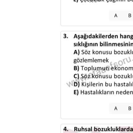
A
B
A
B