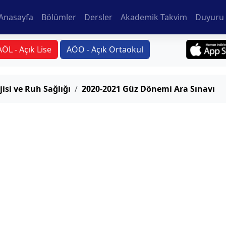
Anasayfa
Bölümler
Dersler
Akademik Takvim
Duyuru 
AÖL - Açık Lise
AÖO - Açık Ortaokul
isi ve Ruh Sağlığı
2020-2021 Güz Dönemi Ara Sınavı