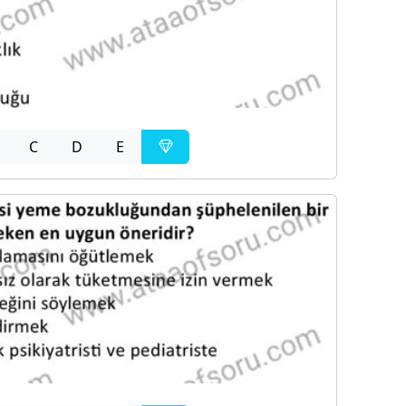
C
D
E