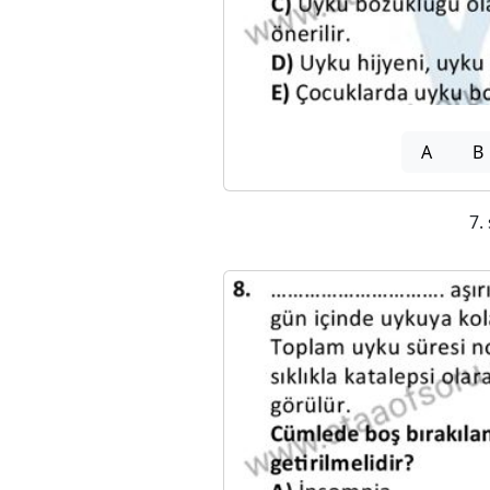
A
B
7.