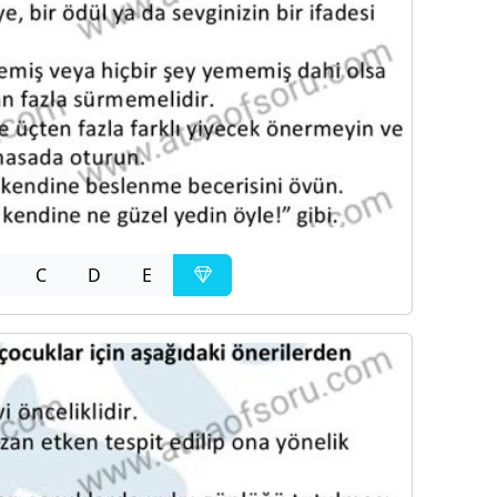
C
D
E