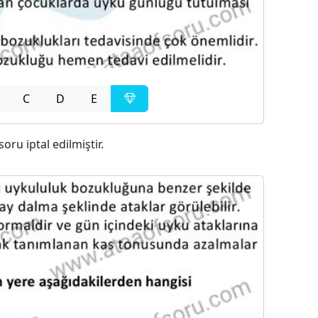
C
D
E
 soru iptal edilmiştir.