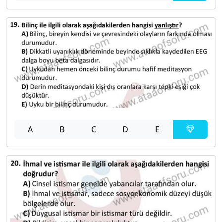
A
B
C
D
E