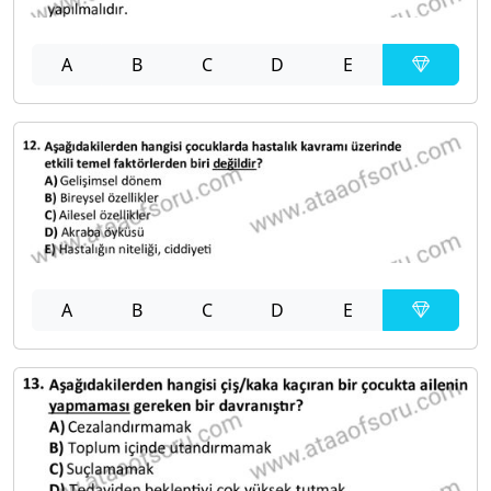
A
B
C
D
E
A
B
C
D
E