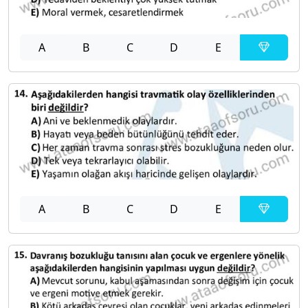
A
B
C
D
E
A
B
C
D
E