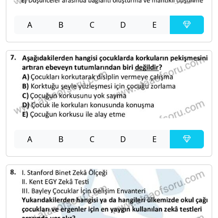
A
B
C
D
E
A
B
C
D
E