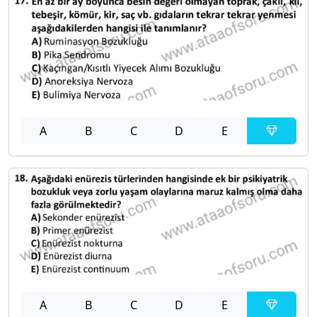
A
B
C
D
E
A
B
C
D
E