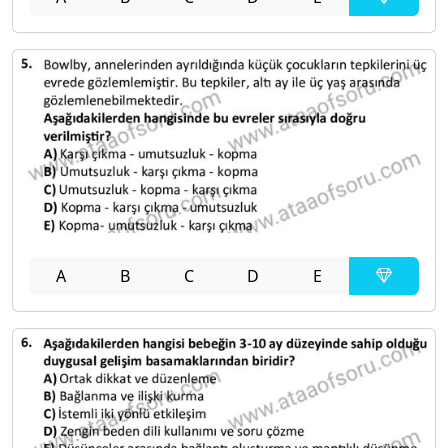
A
B
C
D
E