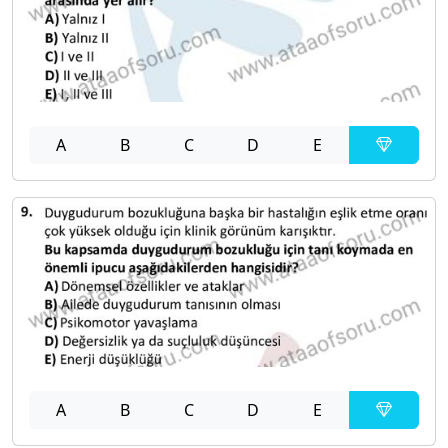
A
B
C
D
E
A
B
C
D
E