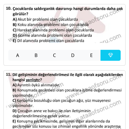
A
B
C
D
E