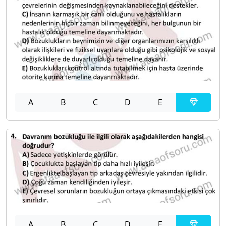
A
B
C
D
E
A
B
C
D
E