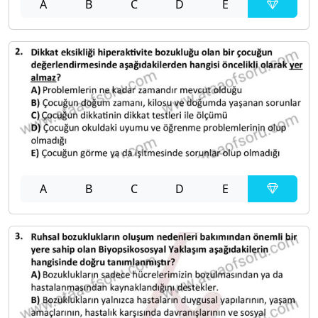
A
B
C
D
E
A
B
C
D
E