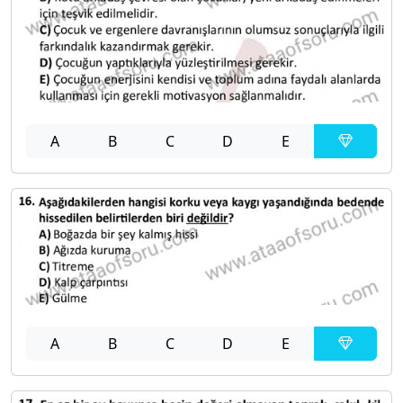
A
B
C
D
E
A
B
C
D
E