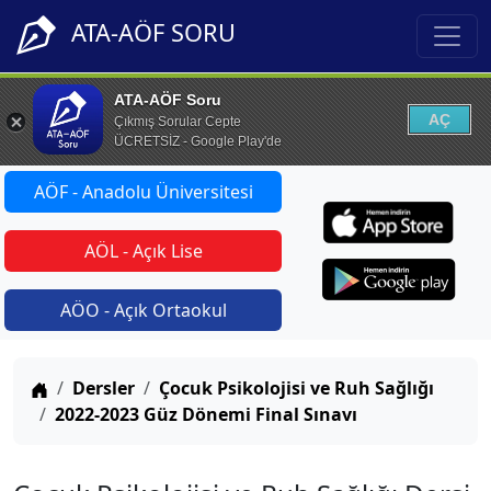
ATA-AÖF SORU
ATA-AÖF Soru
AÇ
Çıkmış Sorular Cepte
ÜCRETSİZ - Google Play'de
AÖF - Anadolu Üniversitesi
AÖL - Açık Lise
AÖO - Açık Ortaokul
Anasayfa
Dersler
Çocuk Psikolojisi ve Ruh Sağlığı
2022-2023 Güz Dönemi Final Sınavı