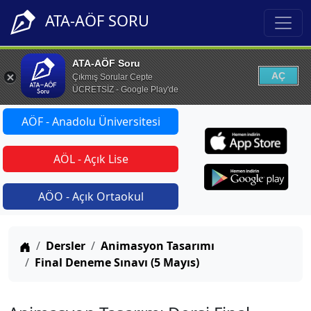
ATA-AÖF SORU
ATA-AÖF Soru
AÇ
Çıkmış Sorular Cepte
ÜCRETSİZ - Google Play'de
AÖF - Anadolu Üniversitesi
AÖL - Açık Lise
AÖO - Açık Ortaokul
Anasayfa
Dersler
Animasyon Tasarımı
Final Deneme Sınavı (5 Mayıs)