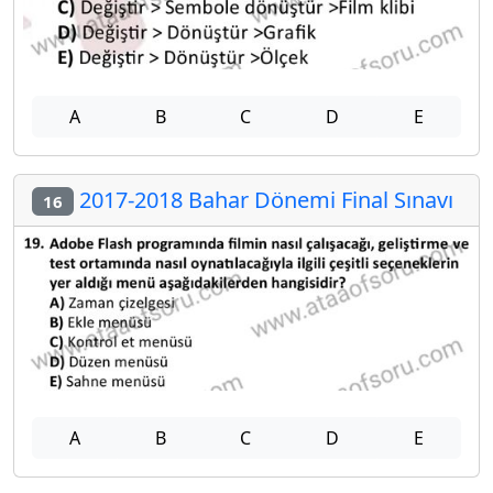
A
B
C
D
E
2017-2018 Bahar Dönemi Final Sınavı
16
A
B
C
D
E