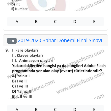
A
B
C
D
E
2019-2020 Bahar Dönemi Final Sınavı
18
A
B
C
D
E