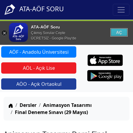
ATA-AÖF SORU
ATA-AÖF Soru
AÇ
Çıkmış Sorular Cepte
ÜCRETSİZ - Google Play'de
AÖF - Anadolu Üniversitesi
AÖL - Açık Lise
AÖO - Açık Ortaokul
Anasayfa
Dersler
Animasyon Tasarımı
Final Deneme Sınavı (29 Mayıs)