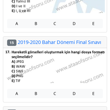
A
B
C
D
E
2019-2020 Bahar Dönemi Final Sınavı
15
A
B
C
D
E