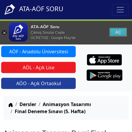
ATA-AÖF SORU
ATA-AÖF Soru
AÇ
Çıkmış Sorular Cepte
ÜCRETSİZ - Google Play'de
AÖF - Anadolu Üniversitesi
AÖL - Açık Lise
AÖO - Açık Ortaokul
Anasayfa
Dersler
Animasyon Tasarımı
Final Deneme Sınavı (5. Hafta)