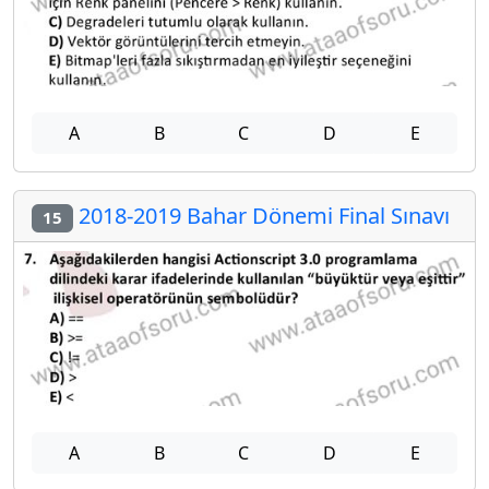
A
B
C
D
E
2018-2019 Bahar Dönemi Final Sınavı
15
A
B
C
D
E