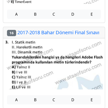
A
B
C
D
E
2017-2018 Bahar Dönemi Final Sınavı
16
A
B
C
D
E