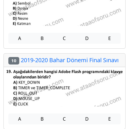
A
B
C
D
E
2019-2020 Bahar Dönemi Final Sınavı
10
A
B
C
D
E