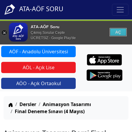
ATA-AÖF SORU
ATA-AÖF Soru
AÇ
Çıkmış Sorular Cepte
ÜCRETSİZ - Google Play'de
AÖF - Anadolu Üniversitesi
AÖL - Açık Lise
AÖO - Açık Ortaokul
Anasayfa
Dersler
Animasyon Tasarımı
Final Deneme Sınavı (4 Mayıs)