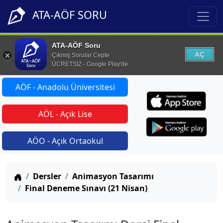
ATA-AÖF SORU
ATA-AÖF Soru
AÇ
Çıkmış Sorular Cepte
ÜCRETSİZ - Google Play'de
AÖF - Anadolu Üniversitesi
AÖL - Açık Lise
AÖO - Açık Ortaokul
Anasayfa
Dersler
Animasyon Tasarımı
Final Deneme Sınavı (21 Nisan)