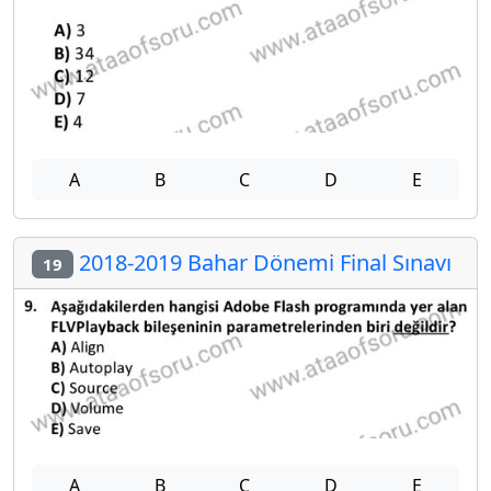
A
B
C
D
E
2018-2019 Bahar Dönemi Final Sınavı
19
A
B
C
D
E