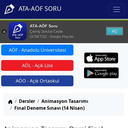
ATA-AÖF SORU
ATA-AÖF Soru
AÇ
Çıkmış Sorular Cepte
ÜCRETSİZ - Google Play'de
AÖF - Anadolu Üniversitesi
AÖL - Açık Lise
AÖO - Açık Ortaokul
Anasayfa
Dersler
Animasyon Tasarımı
Final Deneme Sınavı (14 Nisan)