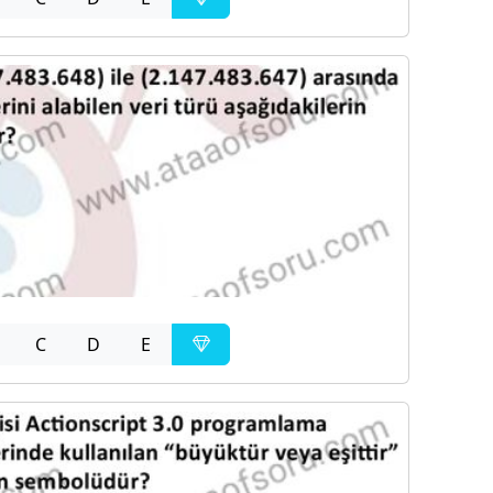
C
D
E