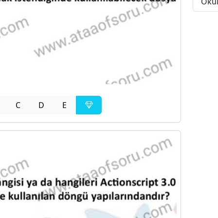
Okul
C
D
E