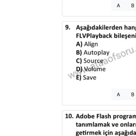
A
B
A
B