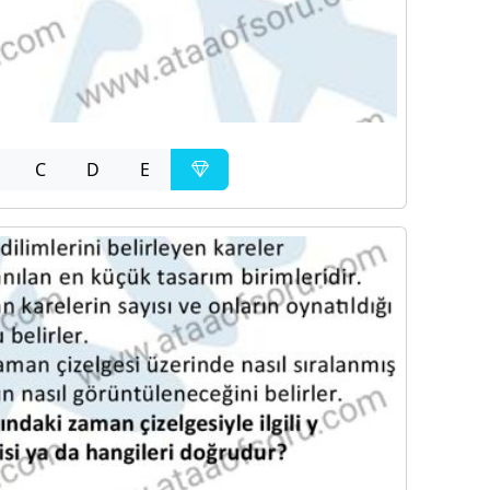
C
D
E