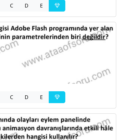
C
D
E
C
D
E