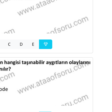
C
D
E