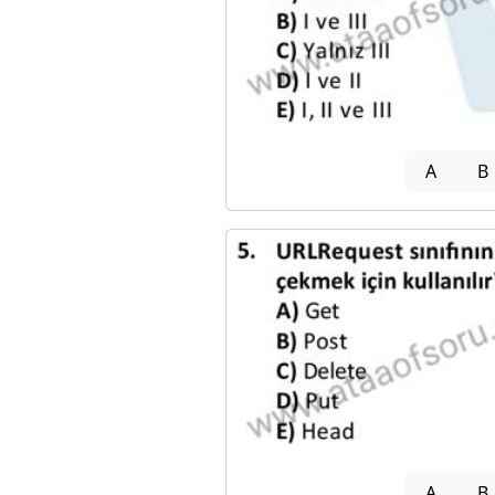
A
B
A
B