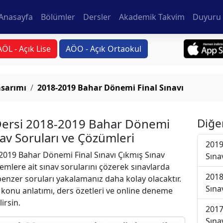
Anasayfa
Bölümler
Dersler
Akademik Takvim
Duyuru 
AÖL - Açık Lise
AÖO - Açık Ortaokul
sarımı
2018-2019 Bahar Dönemi Final Sınavı
Dersi 2018-2019 Bahar Dönemi
Diğe
nav Soruları ve Çözümleri
2019
019 Bahar Dönemi Final Sınavı Çıkmış Sınav
Sına
emlere ait sınav sorularını çözerek sınavlarda
2018
 benzer soruları yakalamanız daha kolay olacaktır.
Sına
r konu anlatımı, ders özetleri ve online deneme
lirsin.
2017
Sına