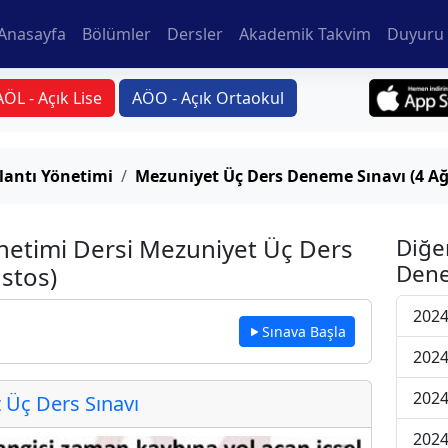
Anasayfa
Bölümler
Dersler
Akademik Takvim
Duyuru 
AÖL - Açık Lise
AÖO - Açık Ortaokul
lantı Yönetimi
Mezuniyet Üç Ders Deneme Sınavı (4 Ağ
netimi Dersi Mezuniyet Üç Ders
Diğe
Dene
stos)
2024
Sınava Başla
2024
2024
Üç Ders Sınavı
2024