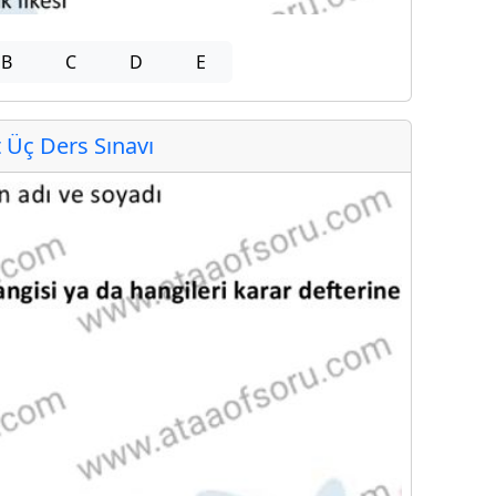
B
C
D
E
Üç Ders Sınavı