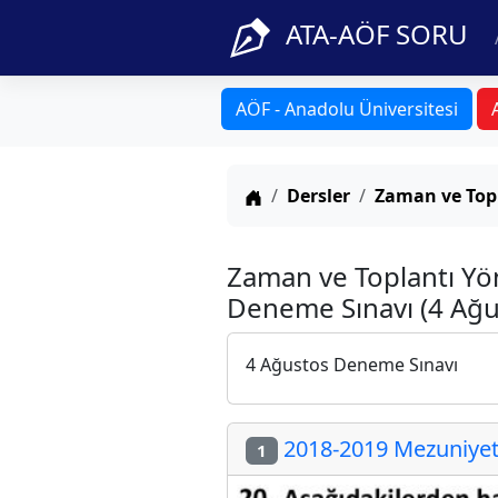
ATA-AÖF SORU
AÖF - Anadolu Üniversitesi
Anasayfa
Dersler
Zaman ve Top
Zaman ve Toplantı Yö
Deneme Sınavı (4 Ağu
4 Ağustos Deneme Sınavı
2018-2019 Mezuniyet 
1