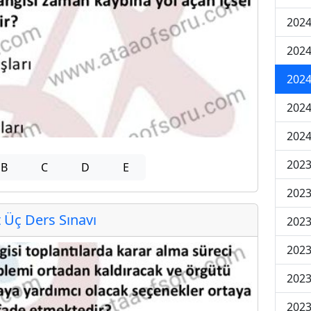
2024
2024
2024
202
202
2023
B
C
D
E
2023
Üç Ders Sınavı
2023
2023
2023
2023