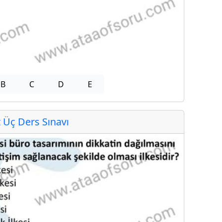
B
C
D
E
Üç Ders Sınavı