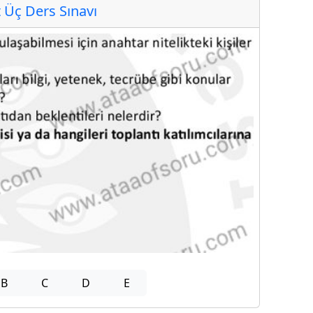
Üç Ders Sınavı
B
C
D
E