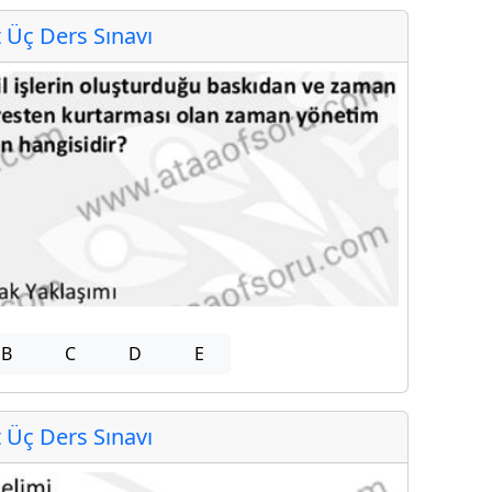
Üç Ders Sınavı
B
C
D
E
Üç Ders Sınavı