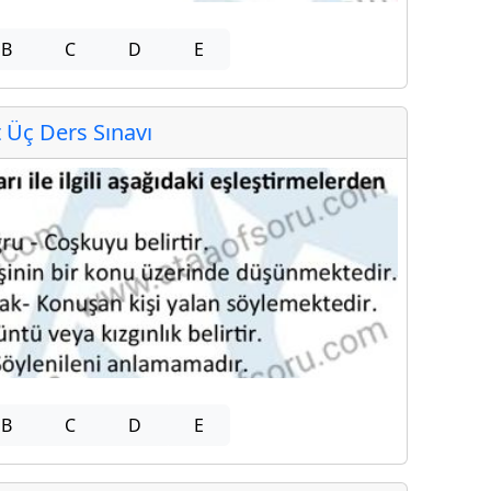
B
C
D
E
Üç Ders Sınavı
B
C
D
E