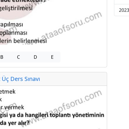
2023
B
C
D
E
Üç Ders Sınavı