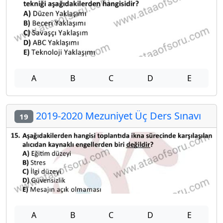
A
B
C
D
E
2019-2020 Mezuniyet Üç Ders Sınavı
19
A
B
C
D
E