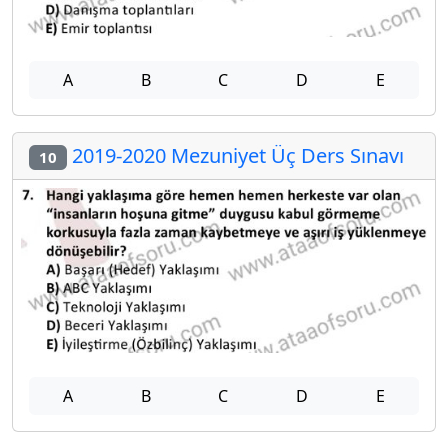
A
B
C
D
E
2019-2020 Mezuniyet Üç Ders Sınavı
10
A
B
C
D
E