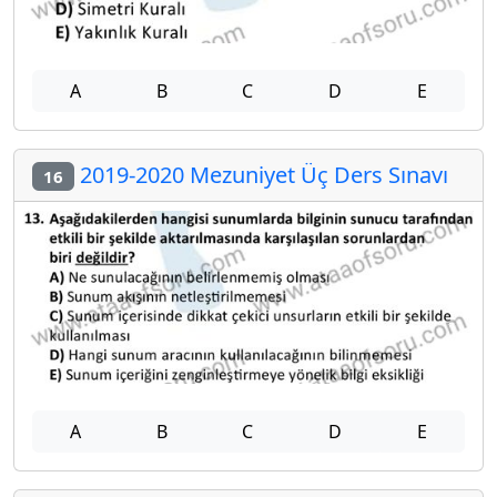
A
B
C
D
E
2019-2020 Mezuniyet Üç Ders Sınavı
16
A
B
C
D
E