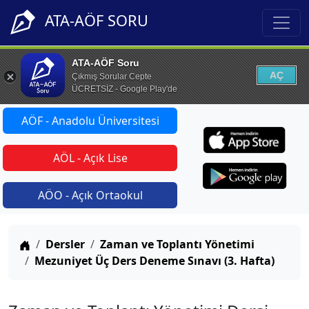
ATA-AÖF SORU
ATA-AÖF Soru
AÇ
Çıkmış Sorular Cepte
ÜCRETSİZ - Google Play'de
AÖF - Anadolu Üniversitesi
AÖL - Açık Lise
AÖO - Açık Ortaokul
Anasayfa
Dersler
Zaman ve Toplantı Yönetimi
Mezuniyet Üç Ders Deneme Sınavı (3. Hafta)