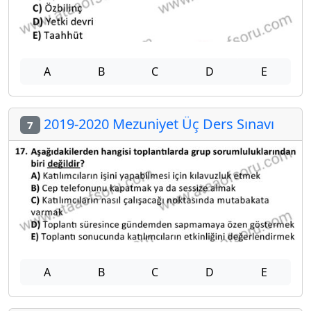
A
B
C
D
E
2019-2020 Mezuniyet Üç Ders Sınavı
7
A
B
C
D
E