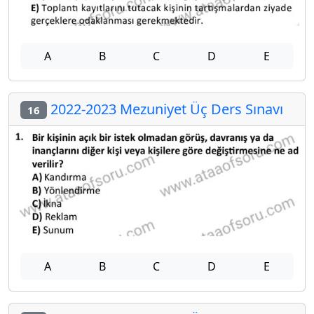
A
B
C
D
E
2022-2023 Mezuniyet Üç Ders Sınavı
16
A
B
C
D
E