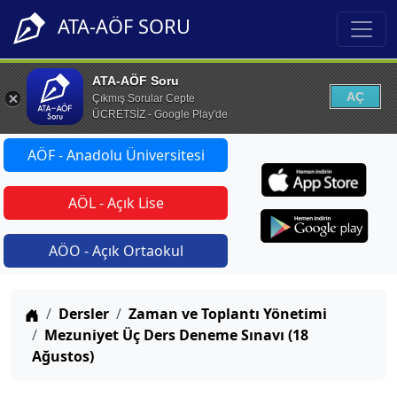
ATA-AÖF SORU
ATA-AÖF Soru
AÇ
Çıkmış Sorular Cepte
ÜCRETSİZ - Google Play'de
AÖF - Anadolu Üniversitesi
AÖL - Açık Lise
AÖO - Açık Ortaokul
Anasayfa
Dersler
Zaman ve Toplantı Yönetimi
Mezuniyet Üç Ders Deneme Sınavı (18
Ağustos)