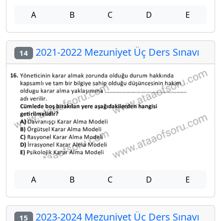
A
B
C
D
E
2021-2022 Mezuniyet Üç Ders Sınavı
14
A
B
C
D
E
2023-2024 Mezuniyet Üç Ders Sınavı
15