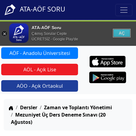
ATA-AÖF SORU
ATA-AÖF Soru
AÇ
Çıkmış Sorular Cepte
ÜCRETSİZ - Google Play'de
AÖF - Anadolu Üniversitesi
AÖL - Açık Lise
AÖO - Açık Ortaokul
Anasayfa
Dersler
Zaman ve Toplantı Yönetimi
Mezuniyet Üç Ders Deneme Sınavı (20
Ağustos)