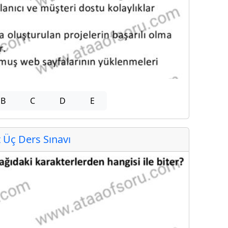
B
C
D
E
Üç Ders Sınavı