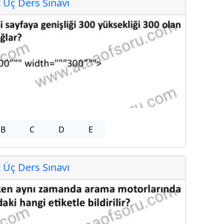
Üç Ders Sınavı
B
C
D
E
Üç Ders Sınavı