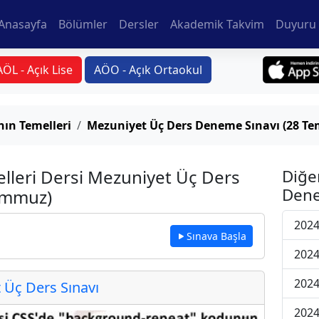
Anasayfa
Bölümler
Dersler
Akademik Takvim
Duyuru 
AÖL - Açık Lise
AÖO - Açık Ortaokul
ın Temelleri
Mezuniyet Üç Ders Deneme Sınavı (28 T
lleri Dersi Mezuniyet Üç Ders
Diğe
Dene
emmuz)
2024
Sınava Başla
2024
2024
Üç Ders Sınavı
2024