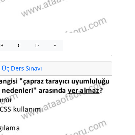
B
C
D
E
Üç Ders Sınavı