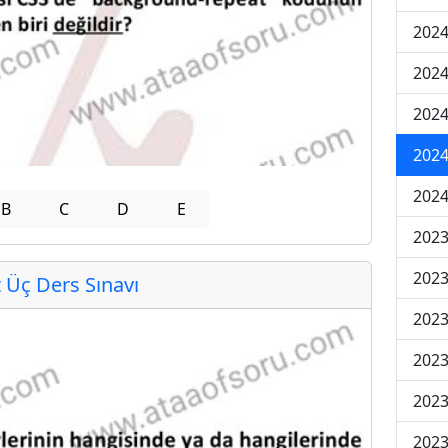
2024
2024
2024
202
202
B
C
D
E
2023
2023
Üç Ders Sınavı
2023
2023
2023
2023