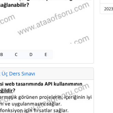
2023
B
C
D
E
Üç Ders Sınavı