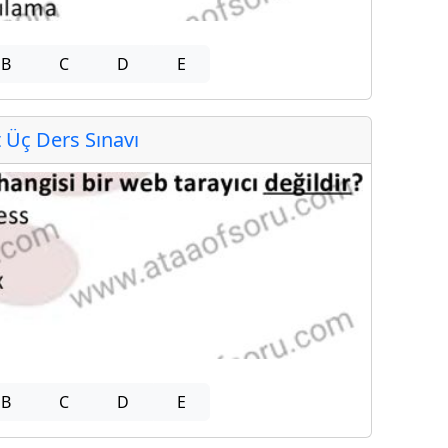
B
C
D
E
Üç Ders Sınavı
B
C
D
E