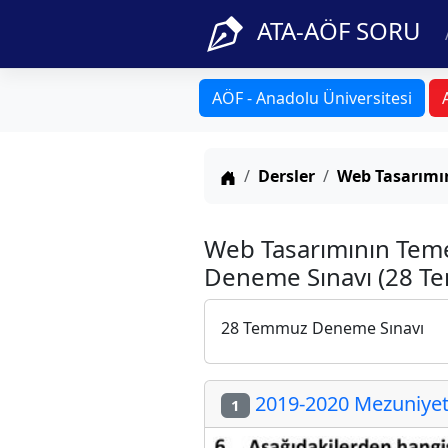
ATA-AÖF SORU
AÖF - Anadolu Üniversitesi
Anasayfa
Dersler
Web Tasarımın
Web Tasarımının Teme
Deneme Sınavı (28 T
28 Temmuz Deneme Sınavı
2019-2020 Mezuniyet 
1