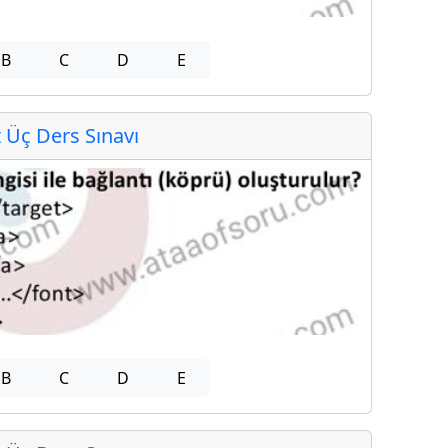
B
C
D
E
Üç Ders Sınavı
B
C
D
E