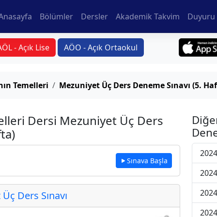
Anasayfa
Bölümler
Dersler
Akademik Takvim
Duyuru 
AÖL - Açık Lise
AÖO - Açık Ortaokul
ın Temelleri
Mezuniyet Üç Ders Deneme Sınavı (5. Haf
lleri Dersi Mezuniyet Üç Ders
Diğe
Dene
ta)
2024
Sınava Başla
2024
2024
Üç Ders Sınavı
2024