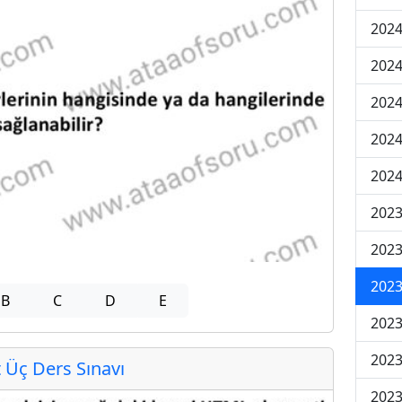
2024
2024
2024
202
202
2023
2023
2023
B
C
D
E
2023
2023
Üç Ders Sınavı
2023