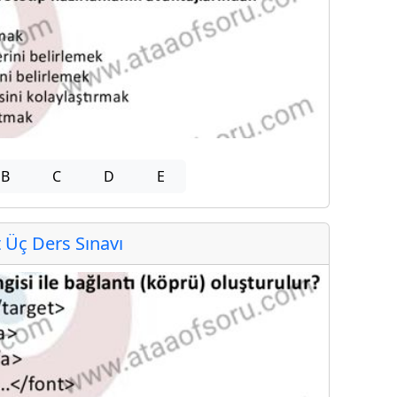
B
C
D
E
Üç Ders Sınavı