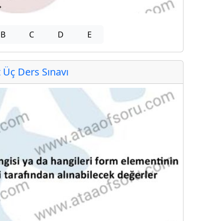
B
C
D
E
Üç Ders Sınavı