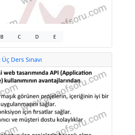
B
C
D
E
Üç Ders Sınavı