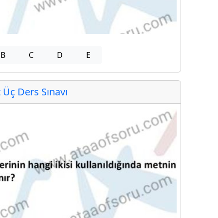
B
C
D
E
Üç Ders Sınavı