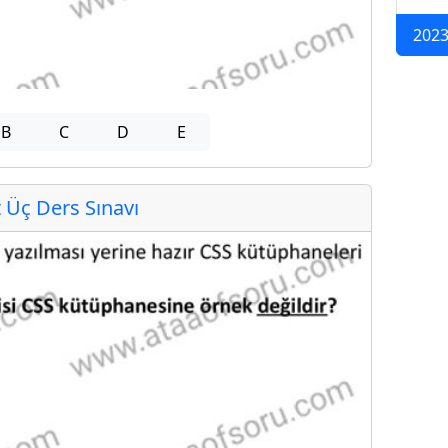
2023
B
C
D
E
Üç Ders Sınavı