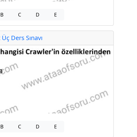
B
C
D
E
Üç Ders Sınavı
B
C
D
E