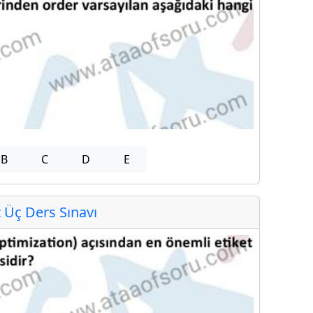
B
C
D
E
Üç Ders Sınavı