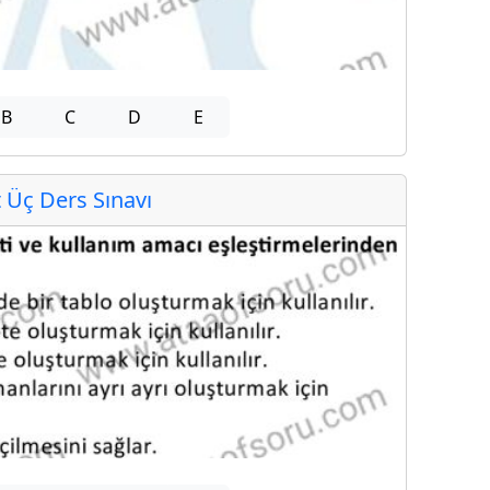
B
C
D
E
Üç Ders Sınavı