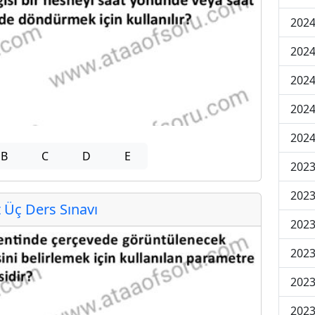
2024
2024
2024
202
202
B
C
D
E
2023
2023
Üç Ders Sınavı
2023
2023
2023
2023