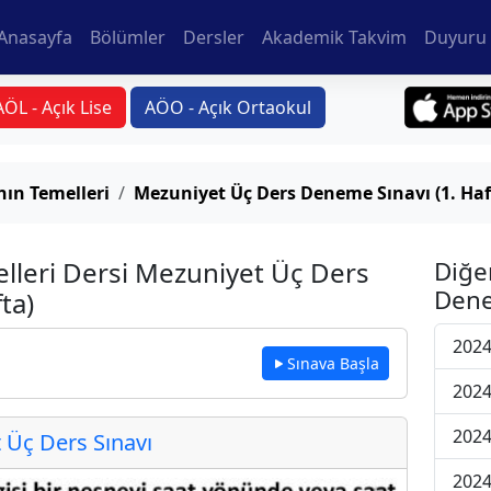
Anasayfa
Bölümler
Dersler
Akademik Takvim
Duyuru 
AÖL - Açık Lise
AÖO - Açık Ortaokul
ın Temelleri
Mezuniyet Üç Ders Deneme Sınavı (1. Haf
lleri Dersi Mezuniyet Üç Ders
Diğe
Dene
ta)
2024
Sınava Başla
2024
2024
Üç Ders Sınavı
2024