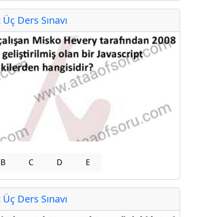
Üç Ders Sınavı
B
C
D
E
Üç Ders Sınavı