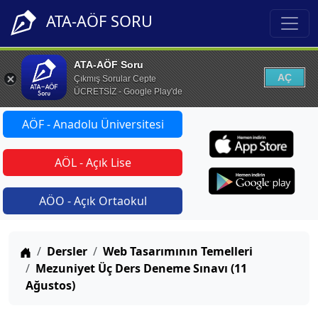
ATA-AÖF SORU
ATA-AÖF Soru
AÇ
Çıkmış Sorular Cepte
ÜCRETSİZ - Google Play'de
AÖF - Anadolu Üniversitesi
AÖL - Açık Lise
AÖO - Açık Ortaokul
Anasayfa
Dersler
Web Tasarımının Temelleri
Mezuniyet Üç Ders Deneme Sınavı (11
Ağustos)