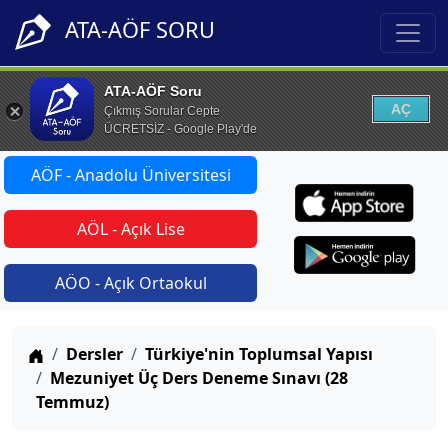
ATA-AÖF SORU
ATA-AÖF Soru
AÇ
Çıkmış Sorular Cepte
ÜCRETSİZ - Google Play'de
AÖF - Anadolu Üniversitesi
AÖL - Açık Lise
AÖO - Açık Ortaokul
Anasayfa
Dersler
Türkiye'nin Toplumsal Yapısı
Mezuniyet Üç Ders Deneme Sınavı (28
Temmuz)