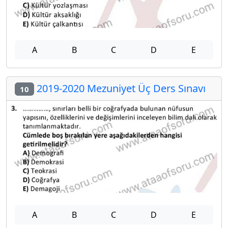
A
B
C
D
E
2019-2020 Mezuniyet Üç Ders Sınavı
10
A
B
C
D
E