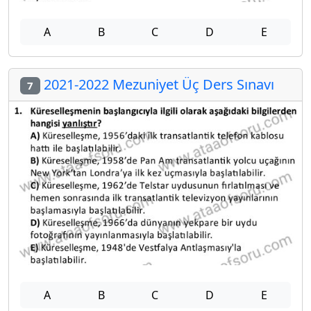
A
B
C
D
E
2021-2022 Mezuniyet Üç Ders Sınavı
7
A
B
C
D
E