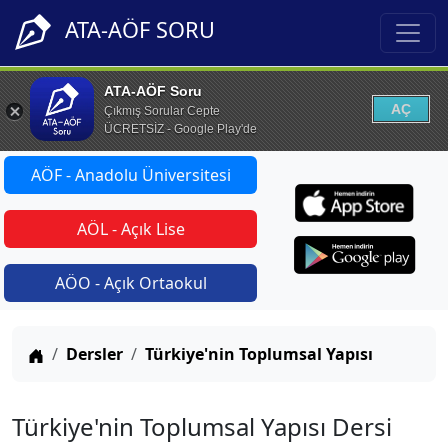
ATA-AÖF SORU
ATA-AÖF Soru
AÇ
Çıkmış Sorular Cepte
ÜCRETSİZ - Google Play'de
AÖF - Anadolu Üniversitesi
AÖL - Açık Lise
AÖO - Açık Ortaokul
Anasayfa
Dersler
Türkiye'nin Toplumsal Yapısı
Türkiye'nin Toplumsal Yapısı Dersi