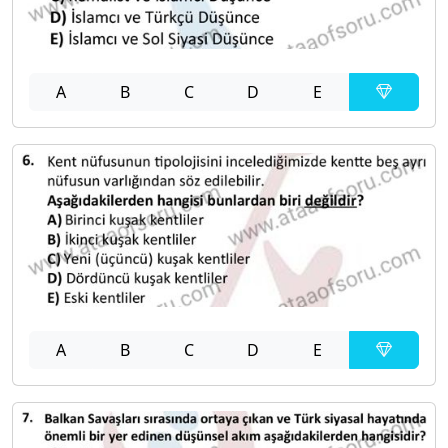
A
B
C
D
E
A
B
C
D
E