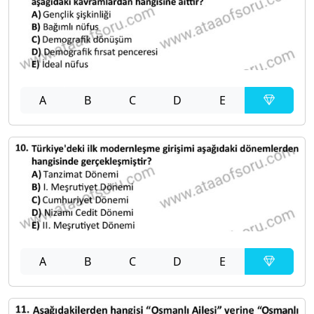
A
B
C
D
E
A
B
C
D
E