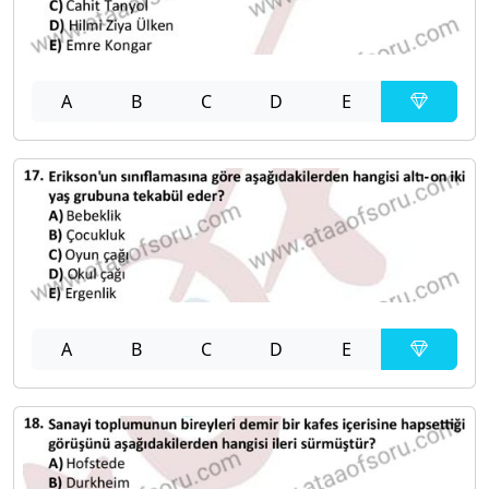
A
B
C
D
E
A
B
C
D
E