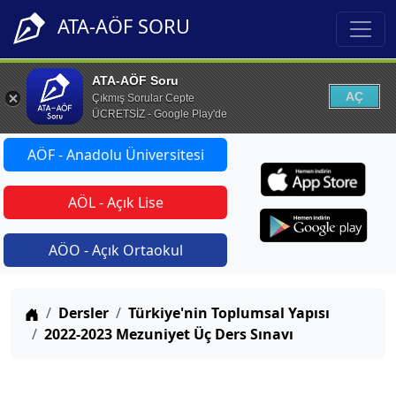
ATA-AÖF SORU
ATA-AÖF Soru
AÇ
Çıkmış Sorular Cepte
ÜCRETSİZ - Google Play'de
AÖF - Anadolu Üniversitesi
AÖL - Açık Lise
AÖO - Açık Ortaokul
Anasayfa
Dersler
Türkiye'nin Toplumsal Yapısı
2022-2023 Mezuniyet Üç Ders Sınavı