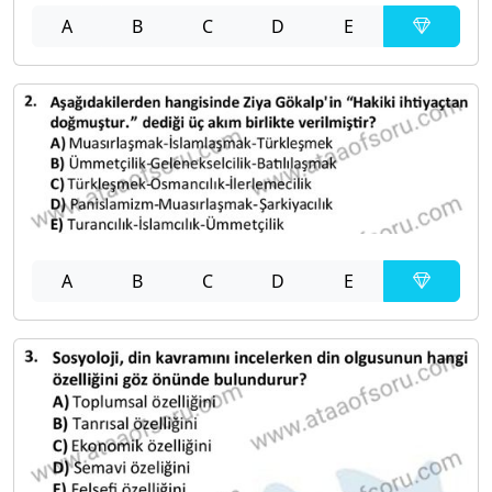
A
B
C
D
E
A
B
C
D
E