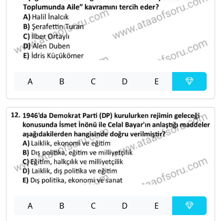
A
B
C
D
E
A
B
C
D
E