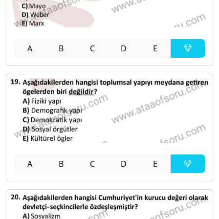
A
B
C
D
E
A
B
C
D
E