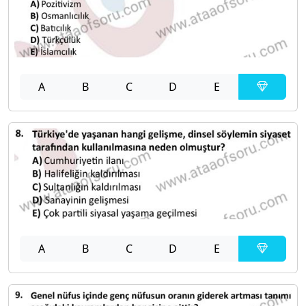
A
B
C
D
E
A
B
C
D
E