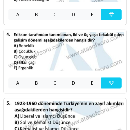
A
B
C
D
E
A
B
C
D
E