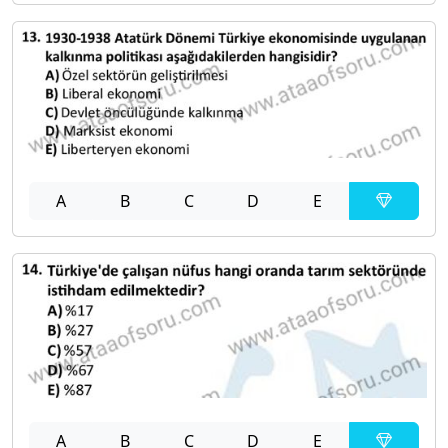
A
B
C
D
E
A
B
C
D
E