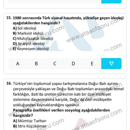
A
B
C
D
E