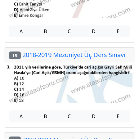
A
B
C
D
E
2018-2019 Mezuniyet Üç Ders Sınavı
19
A
B
C
D
E