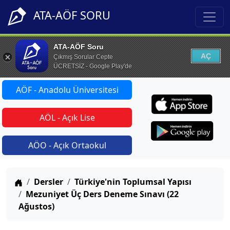
ATA-AÖF SORU
ATA-AÖF Soru
AÇ
Çıkmış Sorular Cepte
ÜCRETSİZ - Google Play'de
AÖF - Anadolu Üniversitesi
AÖL - Açık Lise
AÖO - Açık Ortaokul
Anasayfa
Dersler
Türkiye'nin Toplumsal Yapısı
Mezuniyet Üç Ders Deneme Sınavı (22
Ağustos)