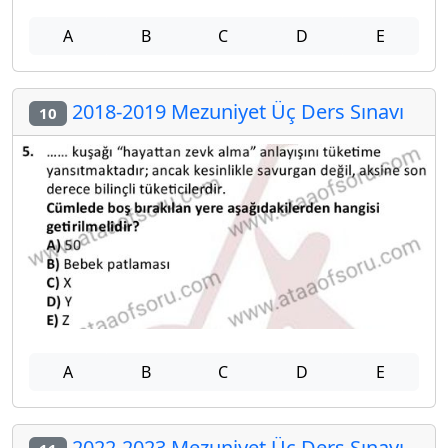
A
B
C
D
E
2018-2019 Mezuniyet Üç Ders Sınavı
10
A
B
C
D
E
2022-2023 Mezuniyet Üç Ders Sınavı