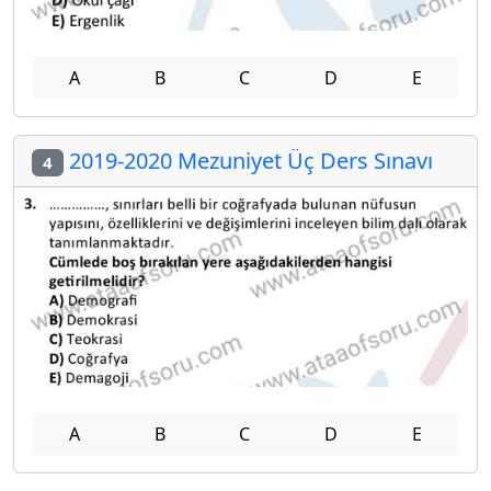
A
B
C
D
E
2019-2020 Mezuniyet Üç Ders Sınavı
4
A
B
C
D
E