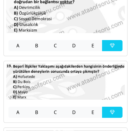
A
B
C
D
E
A
B
C
D
E