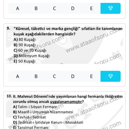
A
B
C
D
E
A
B
C
D
E