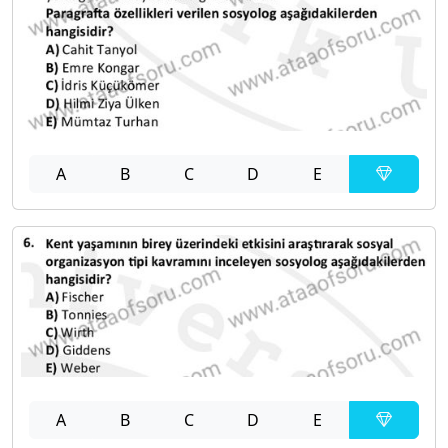
A
B
C
D
E
A
B
C
D
E