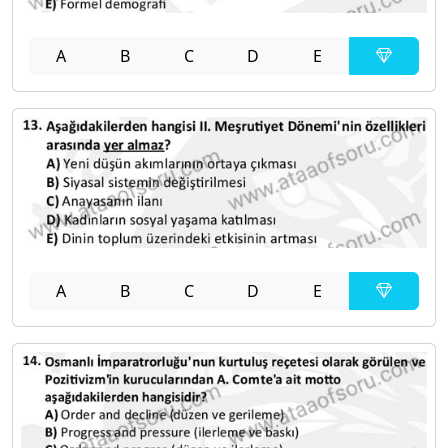
A
B
C
D
E
A
B
C
D
E