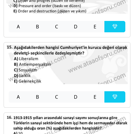
A
B
C
D
E
A
B
C
D
E