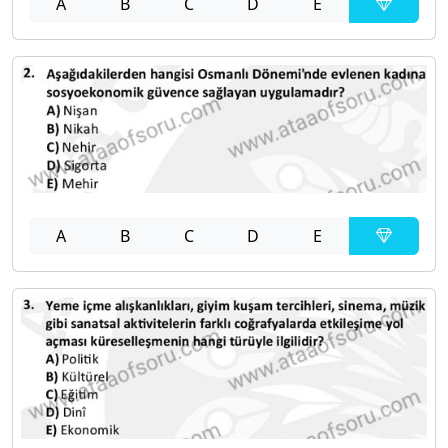
A
B
C
D
E
A
B
C
D
E