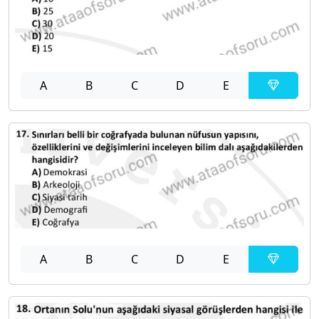
A
B
C
D
E
A
B
C
D
E