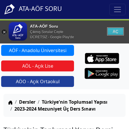
ATA-AÖF SORU
ATA-AÖF Soru
AÇ
Çıkmış Sorular Cepte
ÜCRETSİZ - Google Play'de
AÖF - Anadolu Üniversitesi
AÖL - Açık Lise
AÖO - Açık Ortaokul
Anasayfa
Dersler
Türkiye'nin Toplumsal Yapısı
2023-2024 Mezuniyet Üç Ders Sınavı