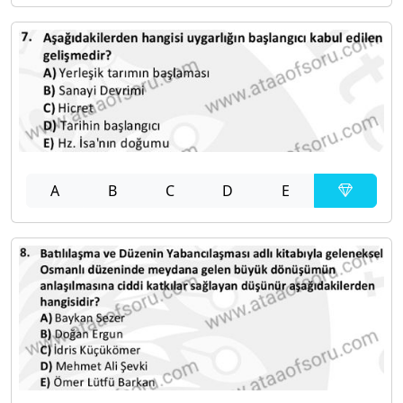
A
B
C
D
E