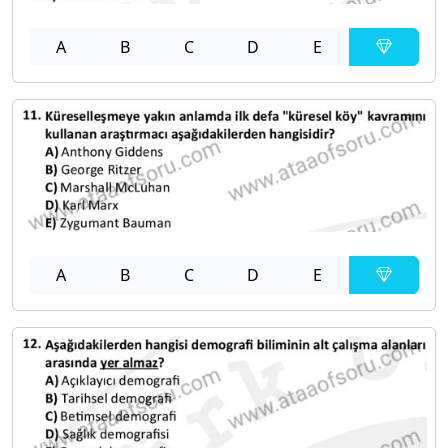
A
B
C
D
E
A
B
C
D
E