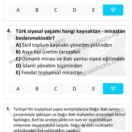
A
B
C
D
E
A
B
C
D
E