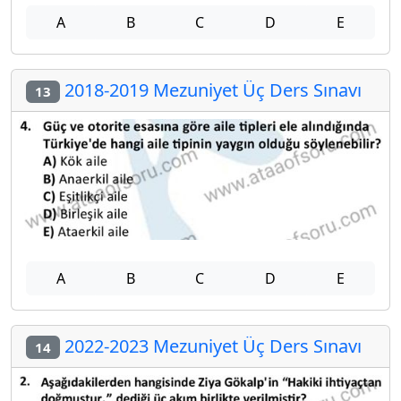
A
B
C
D
E
2018-2019 Mezuniyet Üç Ders Sınavı
13
A
B
C
D
E
2022-2023 Mezuniyet Üç Ders Sınavı
14