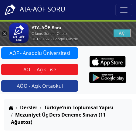
ATA-AÖF SORU
ATA-AÖF Soru
AÇ
Çıkmış Sorular Cepte
ÜCRETSİZ - Google Play'de
AÖF - Anadolu Üniversitesi
AÖL - Açık Lise
AÖO - Açık Ortaokul
Anasayfa
Dersler
Türkiye'nin Toplumsal Yapısı
Mezuniyet Üç Ders Deneme Sınavı (11
Ağustos)