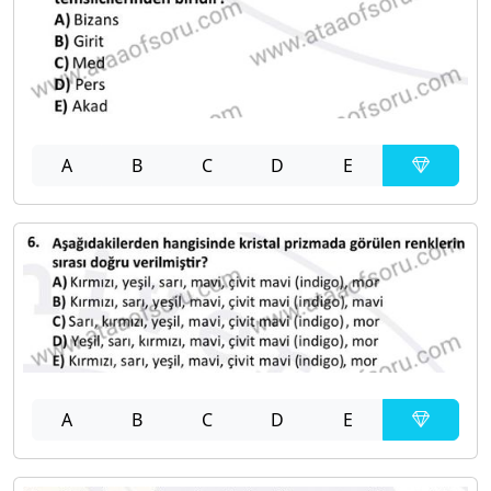
A
B
C
D
E
A
B
C
D
E