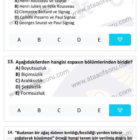
A
B
C
D
E
A
B
C
D
E