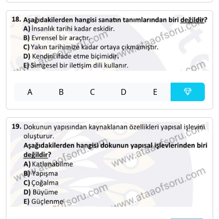
A
B
C
D
E