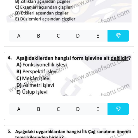
A
B
C
D
E
A
B
C
D
E