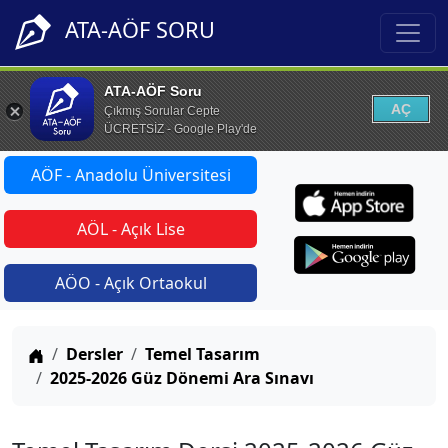
ATA-AÖF SORU
ATA-AÖF Soru
AÇ
Çıkmış Sorular Cepte
ÜCRETSİZ - Google Play'de
AÖF - Anadolu Üniversitesi
AÖL - Açık Lise
AÖO - Açık Ortaokul
Anasayfa
Dersler
Temel Tasarım
2025-2026 Güz Dönemi Ara Sınavı