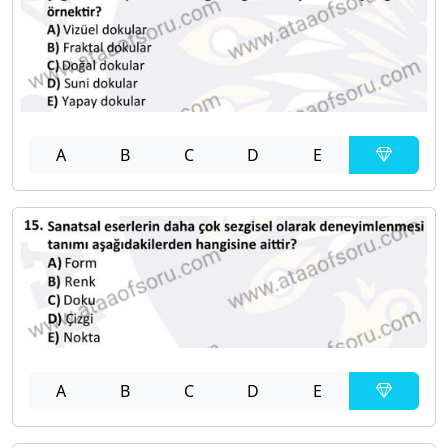
A
B
C
D
E
A
B
C
D
E