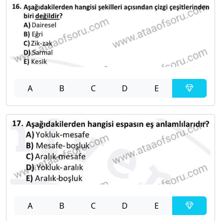
A
B
C
D
E
A
B
C
D
E