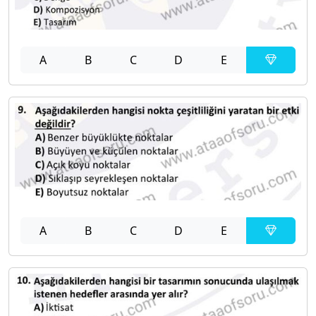
A
B
C
D
E
A
B
C
D
E