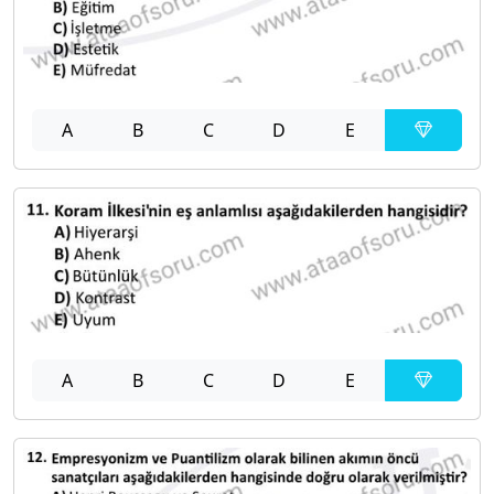
A
B
C
D
E
A
B
C
D
E