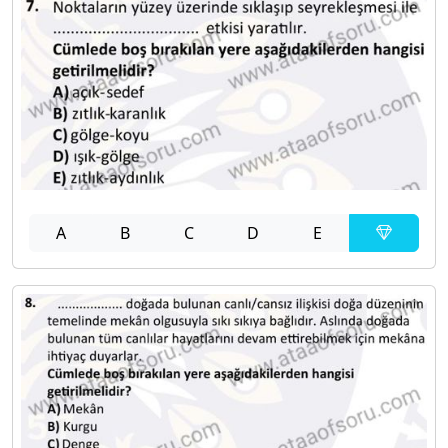
A
B
C
D
E