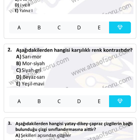
A
B
C
D
E
A
B
C
D
E