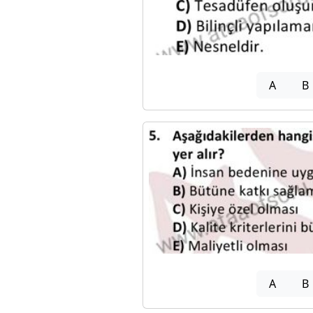
A
B
A
B