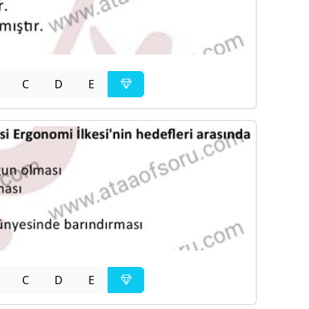
C
D
E
C
D
E