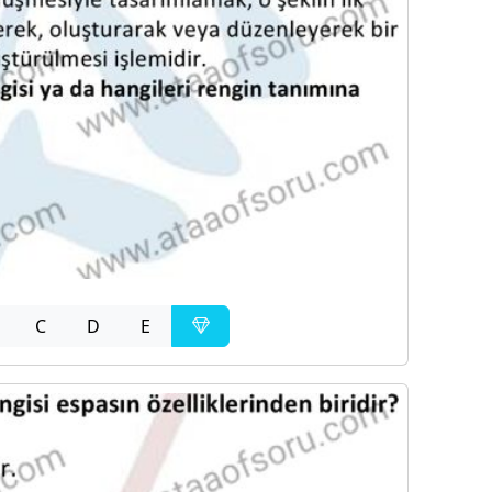
C
D
E