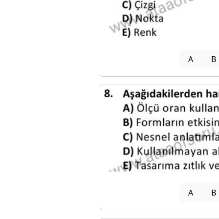
A
B
A
B