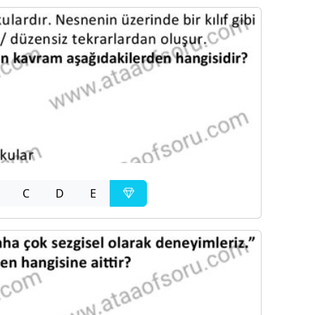
C
D
E