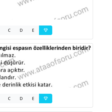
C
D
E
C
D
E