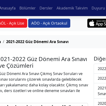
Anasayfa
Bölümler
Dersler
Akademik Takvim
Duyuru 
AÖL - Açık Lise
AÖO - Açık Ortaokul
m
2021-2022 Güz Dönemi Ara Sınavı
2021-2022 Güz Dönemi Ara Sınavı
Diğe
 ve Çözümleri
2022
üz Dönemi Ara Sınavı Çıkmış Sınav Soruları ve
2022
ınav sorularını çözerek sınavlarda gelebilecek
ları yakalamanız daha kolay olacaktır. Çıkmış sınav
2021
ı, ders özetleri ve online deneme sınavları ile
Sına
2020