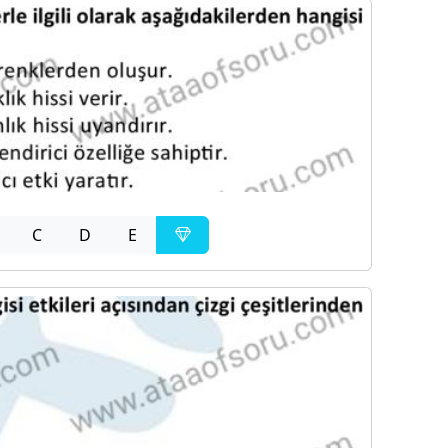
C
D
E