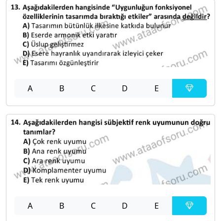
A
B
C
D
E
A
B
C
D
E