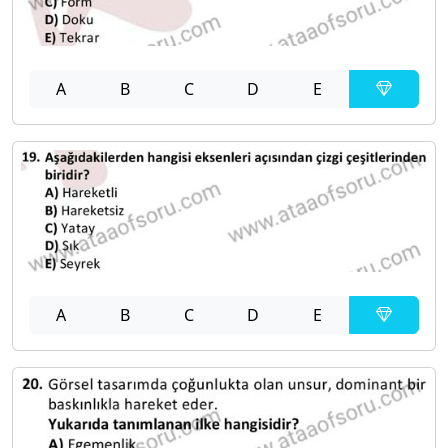
A
B
C
D
E
A
B
C
D
E