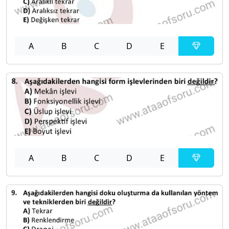
A
B
C
D
E
A
B
C
D
E