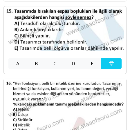
A
B
C
D
E