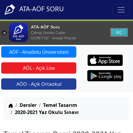
ATA-AÖF SORU
ATA-AÖF Soru
AÇ
Çıkmış Sorular Cepte
ÜCRETSİZ - Google Play'de
AÖF - Anadolu Üniversitesi
AÖL - Açık Lise
AÖO - Açık Ortaokul
Anasayfa
Dersler
Temel Tasarım
2020-2021 Yaz Okulu Sınavı