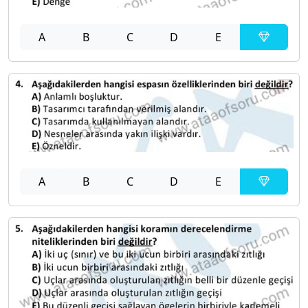
A
B
C
D
E
A
B
C
D
E