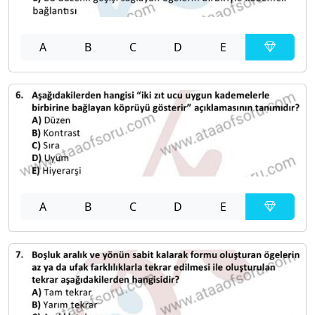
A
B
C
D
E
A
B
C
D
E