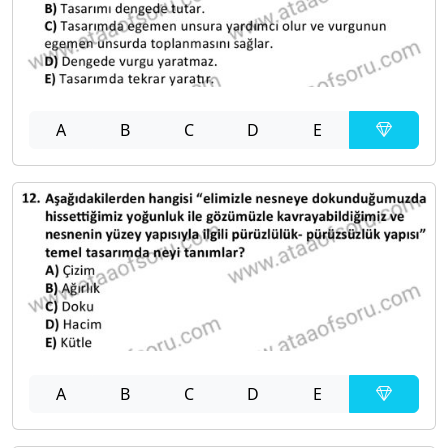
A
B
C
D
E
A
B
C
D
E