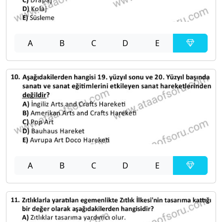
A
B
C
D
E
A
B
C
D
E