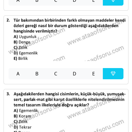
A
B
C
D
E