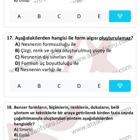
A
B
C
D
E
A
B
C
D
E