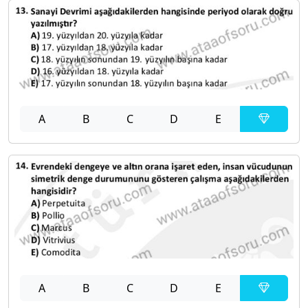
A
B
C
D
E
A
B
C
D
E