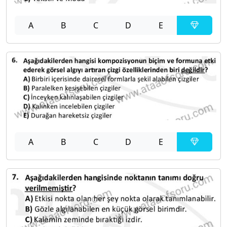
A
B
C
D
E
A
B
C
D
E