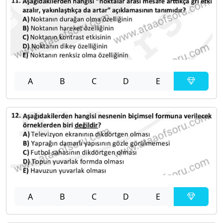
A
B
C
D
E
A
B
C
D
E