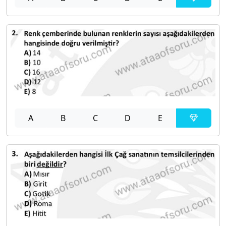
A
B
C
D
E