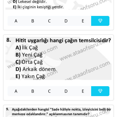
A
B
C
D
E
A
B
C
D
E