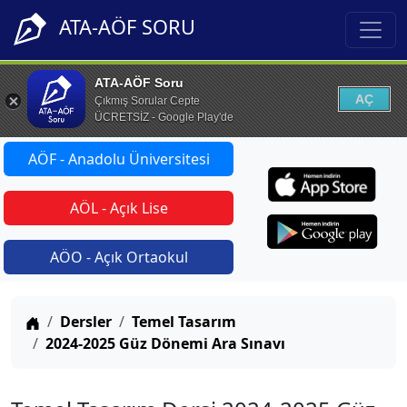
ATA-AÖF SORU
ATA-AÖF Soru
AÇ
Çıkmış Sorular Cepte
ÜCRETSİZ - Google Play'de
AÖF - Anadolu Üniversitesi
AÖL - Açık Lise
AÖO - Açık Ortaokul
Anasayfa
Dersler
Temel Tasarım
2024-2025 Güz Dönemi Ara Sınavı