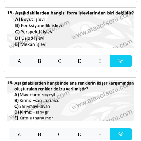
A
B
C
D
E
A
B
C
D
E