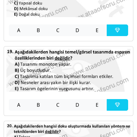
A
B
C
D
E
A
B
C
D
E