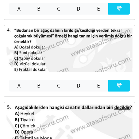
A
B
C
D
E
A
B
C
D
E