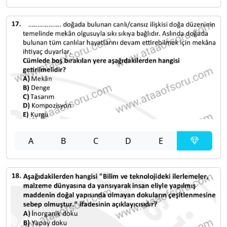
A
B
C
D
E