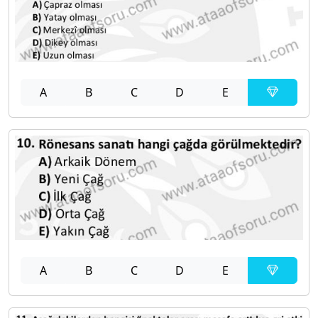
A
B
C
D
E
A
B
C
D
E