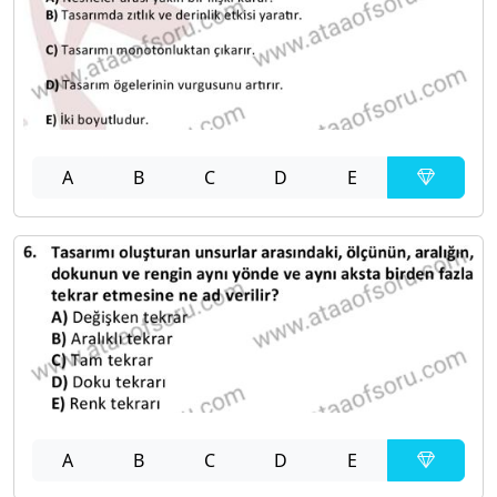
A
B
C
D
E
A
B
C
D
E