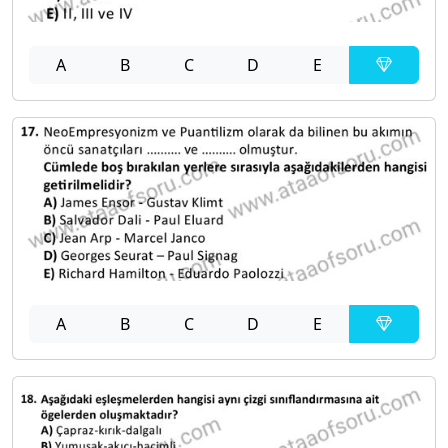
A
B
C
D
E
A
B
C
D
E