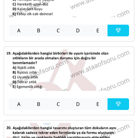
A
B
C
D
E
A
B
C
D
E