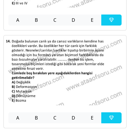
A
B
C
D
E
A
B
C
D
E