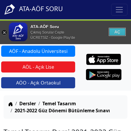
ATA-AÖF SORU
ATA-AÖF Soru
AÇ
Çıkmış Sorular Cepte
ÜCRETSİZ - Google Play'de
AÖF - Anadolu Üniversitesi
AÖL - Açık Lise
AÖO - Açık Ortaokul
Anasayfa
Dersler
Temel Tasarım
2021-2022 Güz Dönemi Bütünleme Sınavı