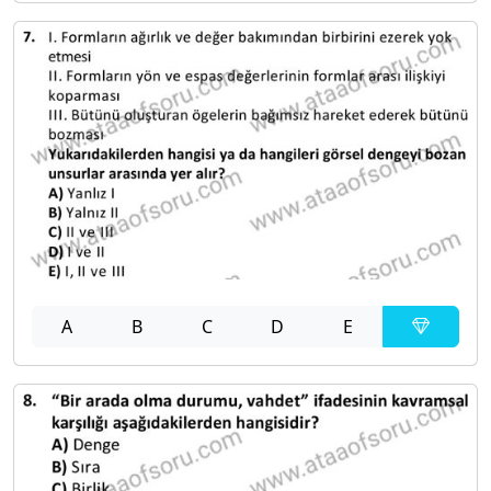
A
B
C
D
E