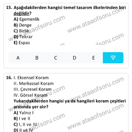
A
B
C
D
E