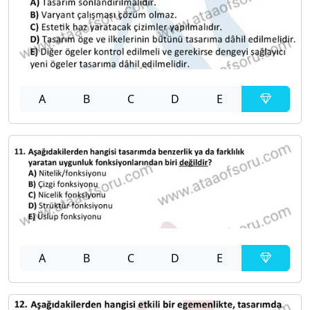
A
B
C
D
E
A
B
C
D
E