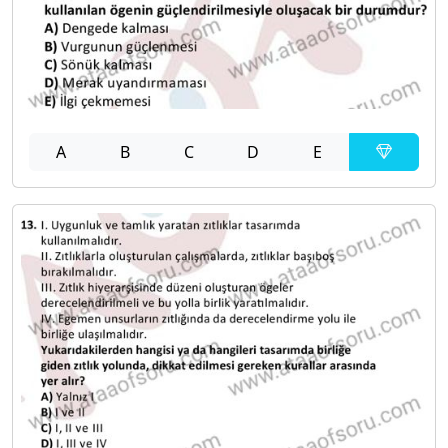
A
B
C
D
E