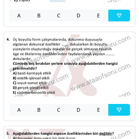
A
B
C
D
E
A
B
C
D
E