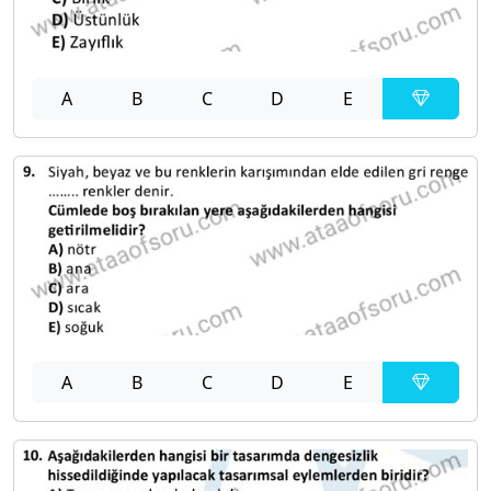
A
B
C
D
E
A
B
C
D
E