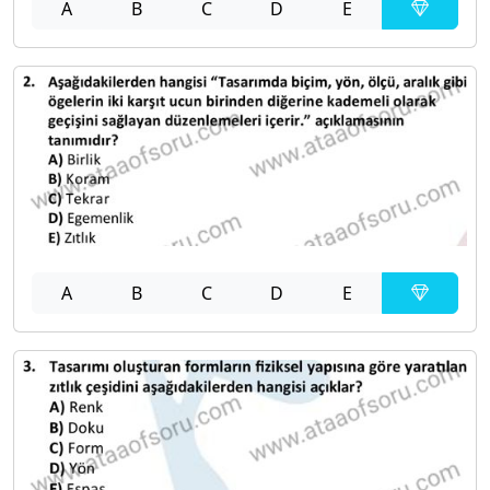
A
B
C
D
E
A
B
C
D
E