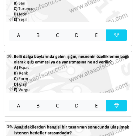
A
B
C
D
E
A
B
C
D
E