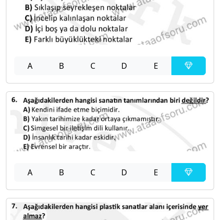
A
B
C
D
E
A
B
C
D
E