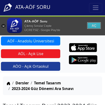
ATA-AÖF SORU
ATA-AÖF Soru
AÇ
Çıkmış Sorular Cepte
ÜCRETSİZ - Google Play'de
AÖF - Anadolu Üniversitesi
AÖL - Açık Lise
AÖO - Açık Ortaokul
Anasayfa
Dersler
Temel Tasarım
2023-2024 Güz Dönemi Ara Sınavı