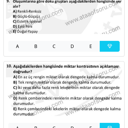
A
B
C
D
E