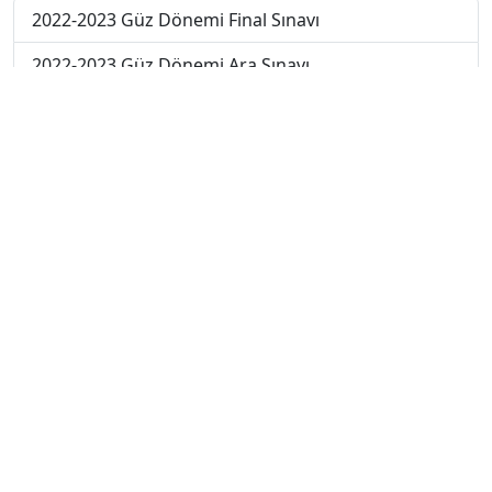
2022-2023 Güz Dönemi Final Sınavı
2022-2023 Güz Dönemi Ara Sınavı
2021-2022 Güz Dönemi Bütünleme Sınavı
2021-2022 Güz Dönemi Ara Sınavı
2020-2021 Güz Dönemi Ara Sınavı
2021-2022 Güz Dönemi Final Sınavı
2020-2021 Güz Dönemi Final Sınavı
2020-2021 Yaz Okulu Dönemi Yaz Okulu Sınavı
2022-2023 Yaz Okulu Dönemi Mezuniyet Üç Ders
Sınavı
2023-2024 Güz Dönemi Bütünleme Sınavı