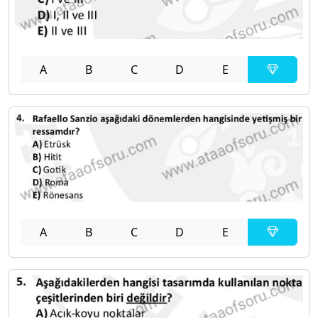
A
B
C
D
E
A
B
C
D
E