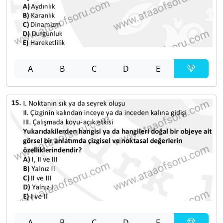
A
B
C
D
E
A
B
C
D
E