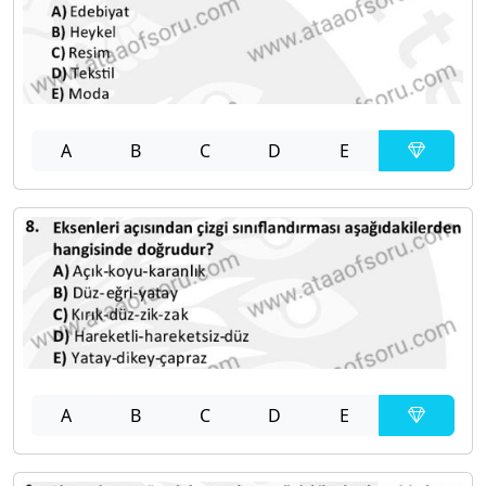
A
B
C
D
E
A
B
C
D
E