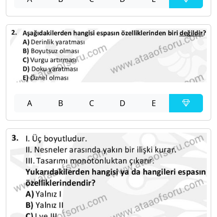
A
B
C
D
E