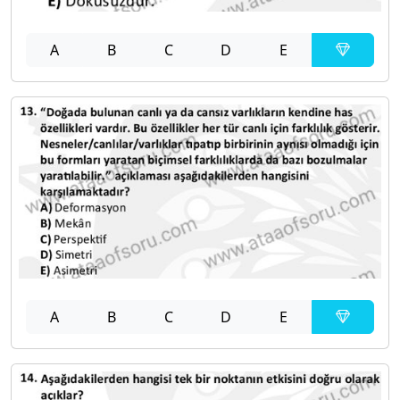
A
B
C
D
E
A
B
C
D
E