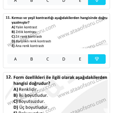
A
B
C
D
E
A
B
C
D
E