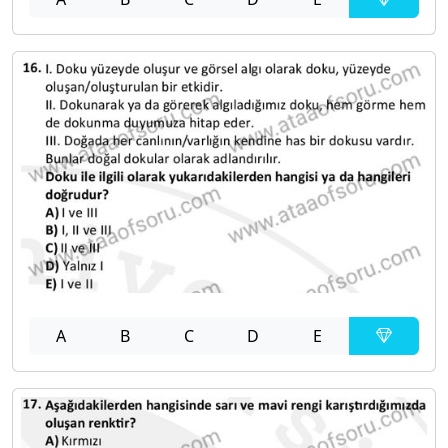
A
B
C
D
E